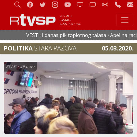
91.5 MHz
545 MTS
655 Supernova
VESTI: I danas pik toplotnog talasa • Apel na raciona
POLITIKA
STARA PAZOVA
05.03.2020.
RTV Stara Pazova