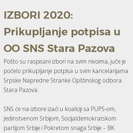
IZBORI 2020:
Prikupljanje potpisa u
OO SNS Stara Pazova
Pošto su raspisani izbori na svim nivoima, juče je
počelo prikupljanje potpisa u svim kancelarijama
Srpske Napredne Stranke Opštinskog odbora
Stara Pazova.
SNS će na izbore izaći u koaliciji sa PUPS-om,
Jedinstvenom Srbijom, Socijaldemokratskom
partijom Srbije i Pokretom snaga Srbije – BK.