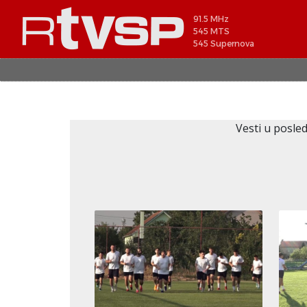
91.5 MHz
545 MTS
545 Supernova
Vesti u posled