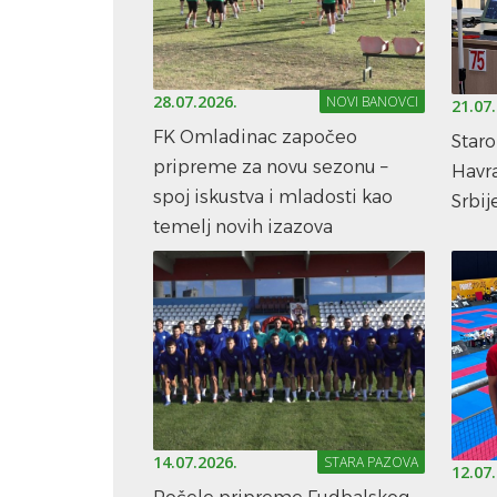
28.07.2026.
NOVI BANOVCI
21.07
FK Omladinac započeo
Star
pripreme za novu sezonu –
Havr
spoj iskustva i mladosti kao
Srbij
temelj novih izazova
14.07.2026.
STARA PAZOVA
12.07