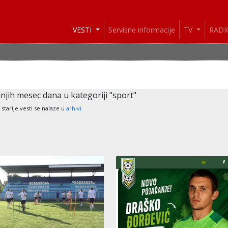
VESTI
Servisne informacije
TV
RAD
njih mesec dana u kategoriji "sport"
starije vesti se nalaze u
arhivi