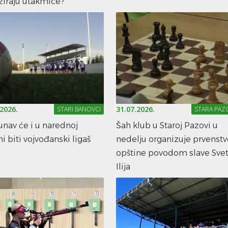
ziraju utakmice?
.2026.
31.07.2026.
STARI BANOVCI
STARA PAZ
nav će i u narednoj
Šah klub u Staroj Pazovi u
i biti vojvođanski ligaš
nedelju organizuje prvenstv
opštine povodom slave Svet
Ilija