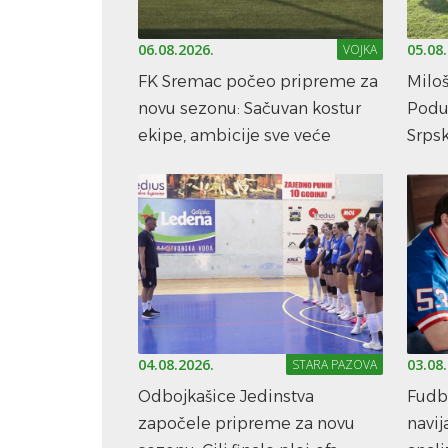
06.08.2026.
05.08
VOJKA
FK Sremac počeo pripreme za
Milo
novu sezonu: Sačuvan kostur
Podu
ekipe, ambicije sve veće
Srpsk
04.08.2026.
03.08
STARA PAZOVA
Odbojkašice Jedinstva
Fudba
započele pripreme za novu
navi