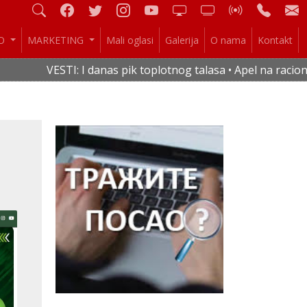
IO
MARKETING
Mali oglasi
Galerija
O nama
Kontakt
VESTI: I danas pik toplotnog talasa • Apel na racionalnu po