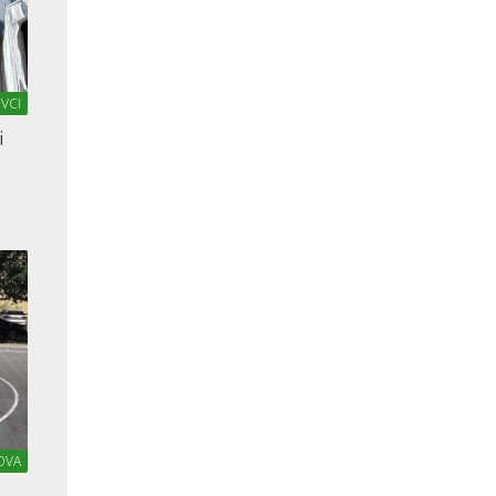
VCI
i
OVA