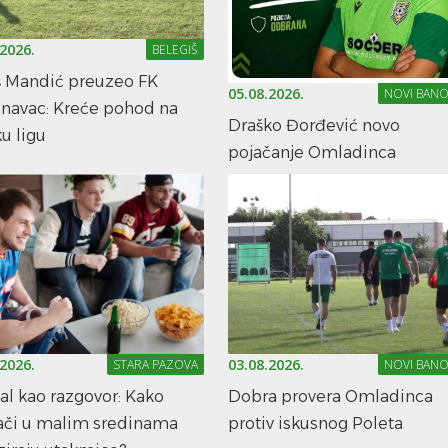
.2026.
BELEGIŠ
š Mandić preuzeo FK
05.08.2026.
NOVI BANO
navac: Kreće pohod na
Draško Đorđević novo
u ligu
pojačanje Omladinca
.2026.
03.08.2026.
STARA PAZOVA
NOVI BANO
l kao razgovor: Kako
Dobra provera Omladinca
jači u malim sredinama
protiv iskusnog Poleta