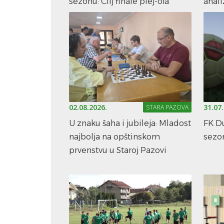
sezonu: Cilj finale plej-ofa
anali
02.08.2026.
31.07
STARA PAZOVA
U znaku šaha i jubileja: Mladost
FK Du
najbolja na opštinskom
sezon
prvenstvu u Staroj Pazovi