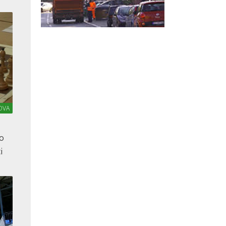
OVA
o
i