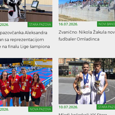
16.07.2026.
NOVI BANO
.2026.
STARA PAZOVA
Zvanično: Nikola Žakula nov
opazovčanka Aleksandra
fudbaler Omladinca
an sa reprezentacijom
e na finalu Lige šampiona
10.07.2026.
STARA PAZ
.2026.
NOVA PAZOVA