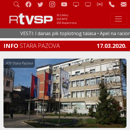
91.5 MHz
545 MTS
655 Supernova
VESTI: I danas pik toplotnog talasa • Apel na racionalnu
INFO
STARA PAZOVA
17.03.2020.
RTV Stara Pazova