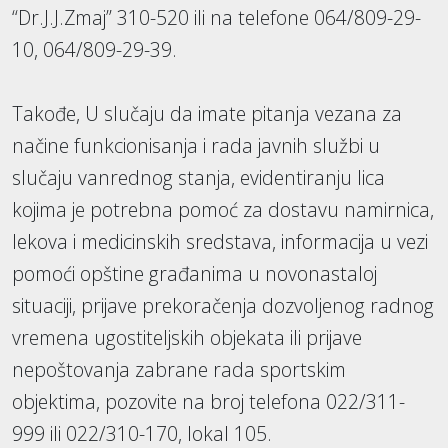
“Dr.J.J.Zmaj” 310-520 ili na telefone 064/809-29-
10, 064/809-29-39.
Takođe, U slučaju da imate pitanja vezana za
načine funkcionisanja i rada javnih službi u
slučaju vanrednog stanja, evidentiranju lica
kojima je potrebna pomoć za dostavu namirnica,
lekova i medicinskih sredstava, informacija u vezi
pomoći opštine građanima u novonastaloj
situaciji, prijave prekoračenja dozvoljenog radnog
vremena ugostiteljskih objekata ili prijave
nepoštovanja zabrane rada sportskim
objektima, pozovite na broj telefona 022/311-
999 ili 022/310-170, lokal 105.