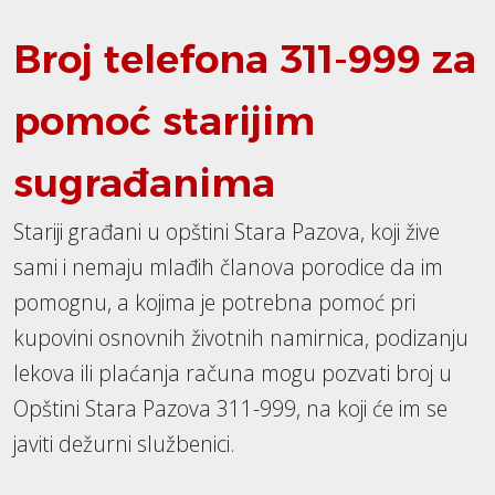
Broj telefona 311-999 za
pomoć starijim
sugrađanima
Stariji građani u opštini Stara Pazova, koji žive
sami i nemaju mlađih članova porodice da im
pomognu, a kojima je potrebna pomoć pri
kupovini osnovnih životnih namirnica, podizanju
lekova ili plaćanja računa mogu pozvati broj u
Opštini Stara Pazova 311-999, na koji će im se
javiti dežurni službenici.