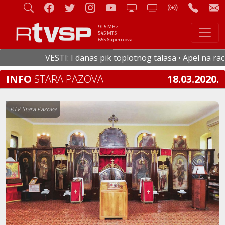
91.5 MHz
545 MTS
655 Supernova
VESTI: I danas pik toplotnog talasa • Apel na racion
INFO
STARA PAZOVA
18.03.2020.
RTV Stara Pazova