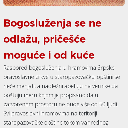
Bogosluženja se ne
odlažu, pričešće
moguće i od kuće
Raspored bogosluženja u hramovima Srpske
pravoslavne crkve u staropazovačkoj opštini se
neće menjati, a nadležni apeluju na vernike da
poštuju meru kojom je propisano da u
zatvorenom prostoru ne bude više od 50 ljudi.
Svi pravoslavni hramovima na teritoriji
staropazovačke opštine tokom vanrednog