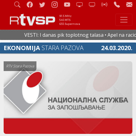
91.5 MHz
545 MTS
655 Supernova
VESTI: I danas pik toplotnog talasa • Apel na raciona
EKONOMIJA
STARA PAZOVA
24.03.2020.
RTV Stara Pazova