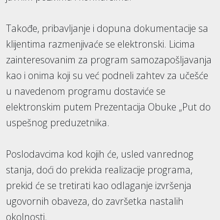
Takođe, pribavljanje i dopuna dokumentacije sa
klijentima razmenjivaće se elektronski. Licima
zainteresovanim za program samozapošljavanja
kao i onima koji su već podneli zahtev za učešće
u navedenom programu dostaviće se
elektronskim putem Prezentacija Obuke „Put do
uspešnog preduzetnika.
Poslodavcima kod kojih će, usled vanrednog
stanja, doći do prekida realizacije programa,
prekid će se tretirati kao odlaganje izvršenja
ugovornih obaveza, do završetka nastalih
okolnosti.