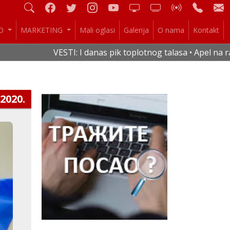
IO
MARKETING
Mali oglasi
Galerija
O nama
Kontakt
VESTI: I danas pik toplotnog talasa • Apel na racio
.2020.