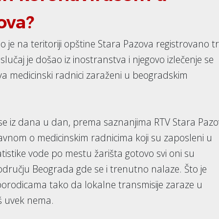
ova?
e na teritoriji opštine Stara Pazova registrovano tr
učaj je došao iz inostranstva i njegovo izlečenje se
va medicinski radnici zaraženi u beogradskim
ja se iz dana u dan, prema saznanjima RTV Stara Paz
glavnom o medicinskim radnicima koji su zaposleni u
istike vode po mestu žarišta gotovo svi oni su
ručju Beograda gde se i trenutno nalaze. Što je
m porodicama tako da lokalne transmisije zaraze u
š uvek nema.