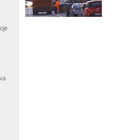
oje
ova