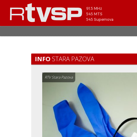
91.5 MHz
545 MTS
545 Supernova
INFO
STARA PAZOVA
RTV Stara Pazova