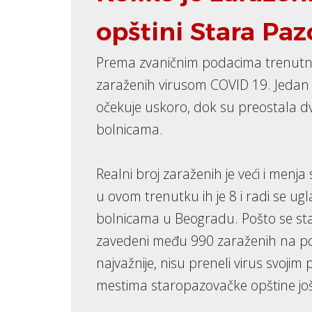
opštini Stara Paz
Prema zvaničnim podacima trenutno j
zaraženih virusom COVID 19. Jedan sl
očekuje uskoro, dok su preostala d
bolnicama.
Realni broj zaraženih je veći i men
u ovom trenutku ih je 8 i radi se u
bolnicama u Beogradu. Pošto se stat
zavedeni među 990 zaraženih na pod
najvažnije, nisu preneli virus svoji
mestima staropazovačke opštine jo