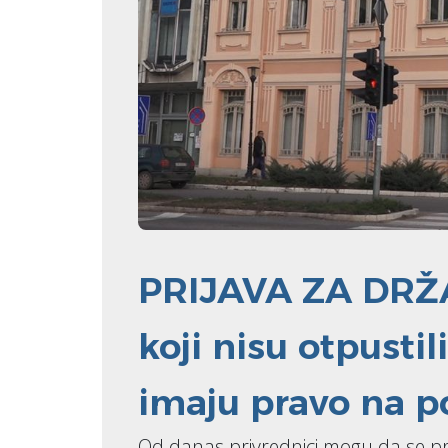
PRIJAVA ZA DRŽ
koji nisu otpusti
imaju pravo na 
Od danas privrednici mogu da se p