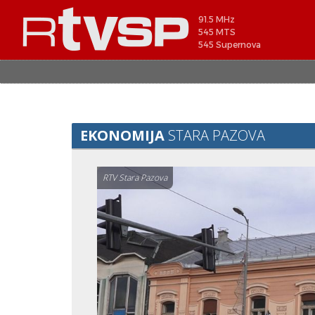
91.5 MHz
545 MTS
545 Supernova
EKONOMIJA
STARA PAZOVA
RTV Stara Pazova