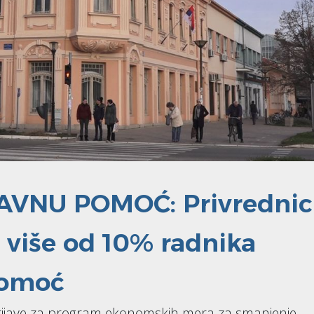
AVNU POMOĆ: Privrednic
li više od 10% radnika
pomoć
rijave za program ekonomskih mera za smanjenje