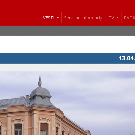
VESTI
Servisne informacije
TV
RAD
13.04