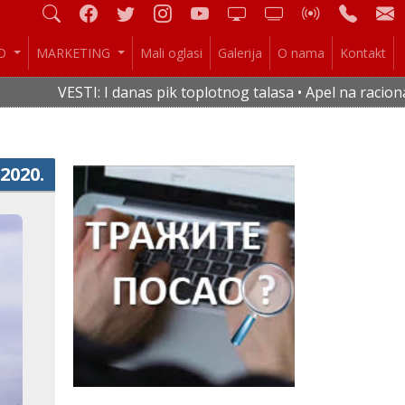
IO
MARKETING
Mali oglasi
Galerija
O nama
Kontakt
VESTI: I danas pik toplotnog talasa • Apel na racionalnu
.2020.