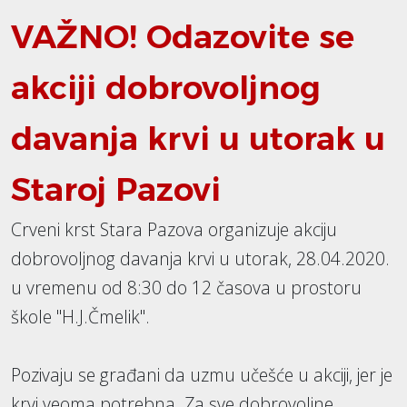
VAŽNO! Odazovite se
akciji dobrovoljnog
davanja krvi u utorak u
Staroj Pazovi
Crveni krst Stara Pazova organizuje akciju
dobrovoljnog davanja krvi u utorak, 28.04.2020.
u vremenu od 8:30 do 12 časova u prostoru
škole "H.J.Čmelik".
Pozivaju se građani da uzmu učešće u akciji, jer je
krvi veoma potrebna. Za sve dobrovoljne