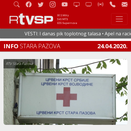
91.5 MHz
545 MTS
655 Supernova
VESTI: I danas pik toplotnog talasa • Apel na raciona
INFO
STARA PAZOVA
24.04.2020.
RTV Stara Pazova