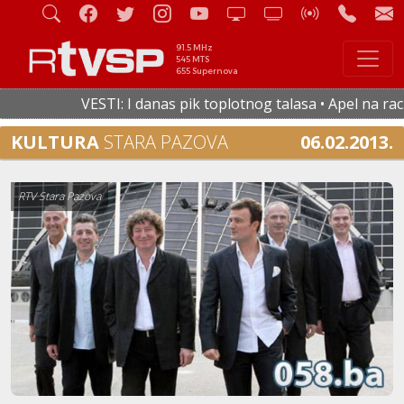
91.5 MHz
545 MTS
655 Supernova
VESTI: I danas pik toplotnog talasa • Apel na racion
KULTURA
STARA PAZOVA
06.02.2013.
RTV Stara Pazova