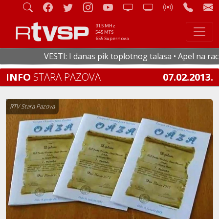
91.5 MHz
545 MTS
655 Supernova
VESTI: I danas pik toplotnog talasa • Apel na racion
INFO
STARA PAZOVA
07.02.2013.
RTV Stara Pazova