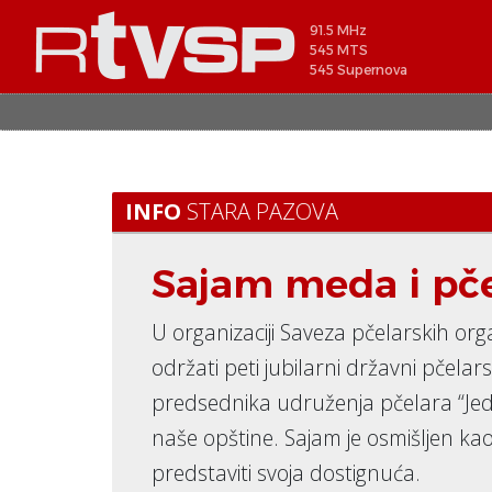
91.5 MHz
545 MTS
545 Supernova
INFO
STARA PAZOVA
Sajam meda i pče
U organizaciji Saveza pčelarskih org
održati peti jubilarni državni pče
predsednika udruženja pčelara “Jedin
naše opštine. Sajam je osmišljen k
predstaviti svoja dostignuća.