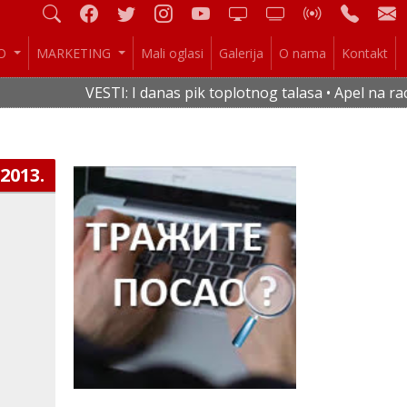
IO
MARKETING
Mali oglasi
Galerija
O nama
Kontakt
VESTI: I danas pik toplotnog talasa • Apel na rac
.2013.