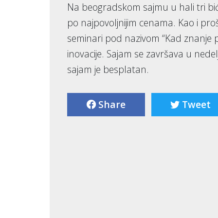
Na beogradskom sajmu u hali tri biće
po najpovoljnijim cenama. Kao i pro
seminari pod nazivom “Kad znanje pu
inovacije. Sajam se završava u ned
sajam je besplatan.
Share
Tweet