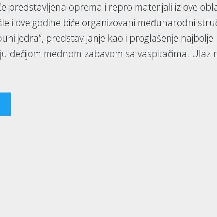
 predstavljena oprema i repro materijali iz ove obla
šle i ove godine biće organizovani međunarodni stru
ni jedra“, predstavljanje kao i proglašenje najbolje
elju dečijom mednom zabavom sa vaspitačima. Ulaz 