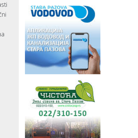
sti
čni
na