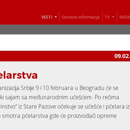
VESTI
Servisne informacije
TV
RAD
09.02
larstva
anizacija Srbije 9 i 10 februara u Beogradu će se
larski sajam sa međunarodnim učešćem. Po rečima
stvo“ iz Stare Pazove očekuje se učešće i pčelara iz
ao smotra pčelarstva gde će proizvođači opreme