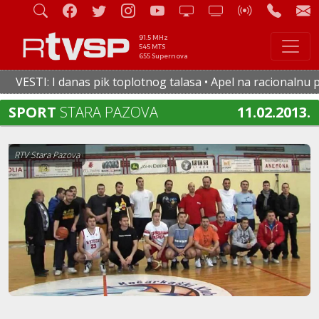
91.5 MHz
545 MTS
655 Supernova
ESTI: I danas pik toplotnog talasa • Apel na racionalnu potr
SPORT
STARA PAZOVA
11.02.2013.
RTV Stara Pazova