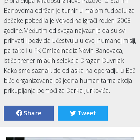
je bila ekipa Mladosti iz Nove Pazove. U Starim
Banovcima održan je turnir u malom fudbalu za
dečake pobedila je Vojvodina igrači rođeni 2003
godine.Međutim od svega najvažnije da su svi
prihvatili poziv da učestvuju u ovoj humanoj misiji,
pa tako i u FK Omladinac iz Novih Banovaca,
ističe trener mlađih selekcija Dragan Duvnjak.
Kako smo saznali, do odlaska na operaciju u Beč
biće organizovana još jedna humanitarna akcija
prikupljanja pomoći za Darka Jurkovića.
Share
Tweet