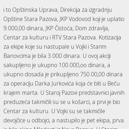
i to Opštinska Uprava, Direkcija za izgradnju
Opštine Stara Pazova, JKP Vodovod koji je uplatio
9.000,00 dinara, JKP Čistoća, Dom zdravlja,
Centar za kulturu i RTV Stara Pazova. Kotizacija
za ekipe koje su nastupale u Vojki i Starim
Banovcima je bila 3.000 dinara. U ovoj akciji
sakupljeno je ukupno 100.000,oo dinara, a
ukupno dosada je prikupljeno 750.00,00 dinara
za operaciju Darka Jurkovića koja će biti u Beču
krajem marta. U Staroj Pazovi predstavnici javnih
preduzeća takmičili su se u košarci, a prvi je bio
Centar za kulturu. U Vojki su se takmičile
devojčice u odbojci, a nastupilo je pet ekipa, prva