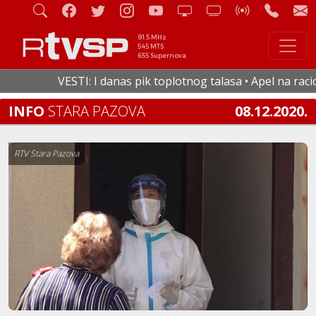
91.5 MHz
545 MTS
655 Supernova
VESTI: I danas pik toplotnog talasa • Apel na raciona
INFO
STARA PAZOVA
08.12.2020.
RTV Stara Pazova