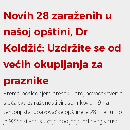
Novih 28 zaraženih u
našoj opštini, Dr
Koldžić: Uzdržite se od
većih okupljanja za
praznike
Prema poslednjem preseku broj novootkrivenih
slučajeva zaraženosti virusom kovid-19 na
teritoriji staropazovačke opštine je 28, trenutno
je 922 aktivna slučaja oboljenja od ovog virusa.