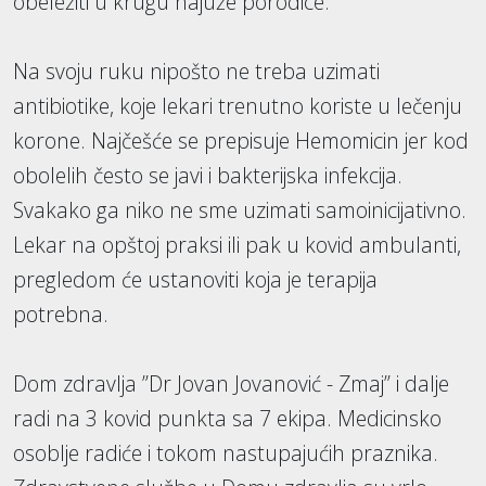
obeležiti u krugu najuže porodice.
Na svoju ruku nipošto ne treba uzimati
antibiotike, koje lekari trenutno koriste u lečenju
korone. Najčešće se prepisuje Hemomicin jer kod
obolelih često se javi i bakterijska infekcija.
Svakako ga niko ne sme uzimati samoinicijativno.
Lekar na opštoj praksi ili pak u kovid ambulanti,
pregledom će ustanoviti koja je terapija
potrebna.
Dom zdravlja ”Dr Jovan Jovanović - Zmaj” i dalje
radi na 3 kovid punkta sa 7 ekipa. Medicinsko
osoblje radiće i tokom nastupajućih praznika.