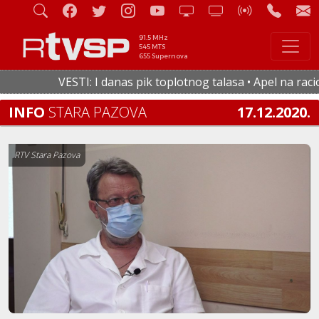
91.5 MHz
545 MTS
655 Supernova
VESTI: I danas pik toplotnog talasa • Apel na racional
INFO
STARA PAZOVA
17.12.2020.
RTV Stara Pazova