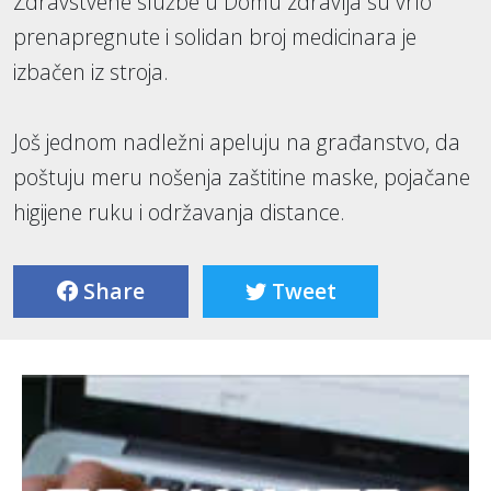
Zdravstvene službe u Domu zdravlja su vrlo
prenapregnute i solidan broj medicinara je
izbačen iz stroja.
Još jednom nadležni apeluju na građanstvo, da
poštuju meru nošenja zaštitine maske, pojačane
higijene ruku i održavanja distance.
Share
Tweet