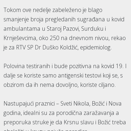
Tokom ove nedelje zabeleženo je blago
smanjenje broja pregledanih sugrađana u kovid
ambulantama u Staroj Pazovi, Surduku i
Krnješevcima, oko 250 na dnevnom nivou, rekao
je za RTV SP Dr Duško Koldžić, epidemiolog.
Polovina testiranih i bude pozitivna na kovid 19. I
dalje se koriste samo antigenski testovi koji se, s
obzirom da ih nema dovoljno, koriste ciljano.
Nastupajući praznici – Sveti Nikola, Božić i Nova
godina, idealni su za porodična zaražavanja a
preporuka struke je da Krsnu slavu i Božić treba