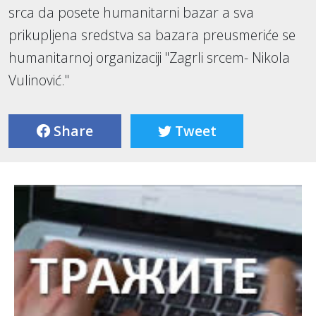
srca da posete humanitarni bazar a sva
prikupljena sredstva sa bazara preusmeriće se
humanitarnoj organizaciji "Zagrli srcem- Nikola
Vulinović."
Share
Tweet