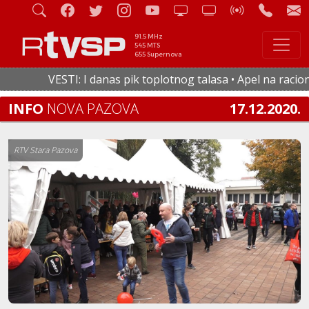
91.5 MHz
545 MTS
655 Supernova
VESTI: I danas pik toplotnog talasa • Apel na racionaln
INFO
NOVA PAZOVA
17.12.2020.
RTV Stara Pazova