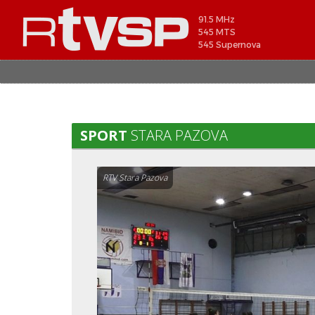
91.5 MHz
545 MTS
545 Supernova
SPORT
STARA PAZOVA
RTV Stara Pazova