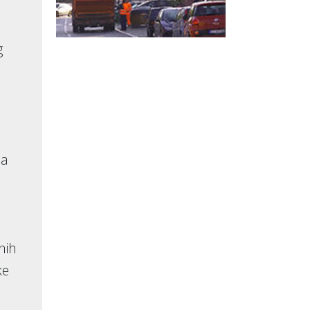
g
na
nih
ke