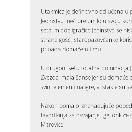
Utakmica je definitivno odlučena u
Jedinstvo meč prelomilo u svoju kor
seta, mlade igračice Jedinstva se ni
strane gošći, staropazovčanke kori
pripada domaćem timu.
U drugom setu totalna dominacija J
Zvezda imala šanse jer su domaće odb
svim elementima igre, a istakle su se
Nakon pomalo iznenađujuće pobede,
favortkinja za osvajanje lige, dok 
Mitrovice.