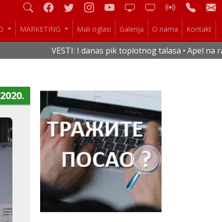
IO
MARKETING
Mali oglasi
Galerija
O nama
Kontakt
VESTI: I danas pik toplotnog talasa • Apel na raci
.2020.