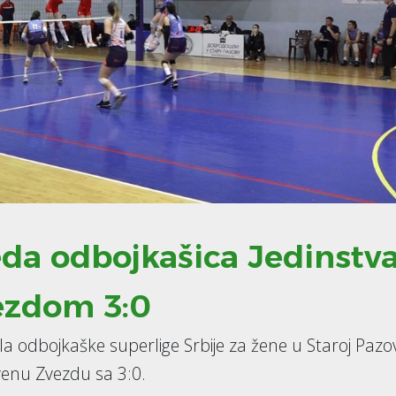
da odbojkašica Jedinstv
ezdom 3:0
ola odbojkaške superlige Srbije za žene u Staroj Pazov
venu Zvezdu sa 3:0.