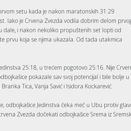
 prvom setu kada je nakon maratonskih 31:29
ist. Iako je Crvena Zvezda vodila dobrim delom prvo
su dale, i nakon nekoliko propuštenih set lopti od
ste prvu koja se njima ukazala. Od tada utakmica
edinstva 25:18, u trećem pogotovo 25:16. Nije Crve
ojkašice pokazale sav svoj potencijal i bile bolje u
 Branka Tica, Vanja Savić i Isidora Kockarević.
 odbojkašice Jedinstva čeka meč u Ubu protiv glav
će crvena Zvezda dočekati odbojkašice Srema iz Srems