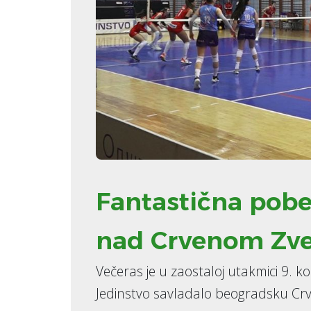
Fantastična pobe
nad Crvenom Zv
Večeras je u zaostaloj utakmici 9. k
Jedinstvo savladalo beogradsku Cr