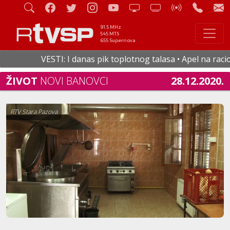
91.5 MHz
545 MTS
655 Supernova
VESTI: I danas pik toplotnog talasa • Apel na racional
ŽIVOT
NOVI BANOVCI
28.12.2020.
RTV Stara Pazova