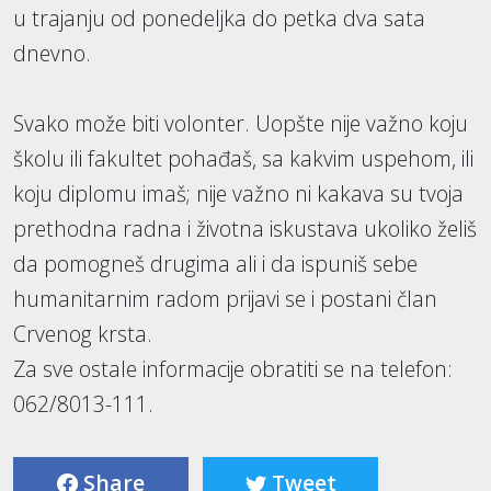
u trajanju od ponedeljka do petka dva sata
dnevno.
Svako može biti volonter. Uopšte nije važno koju
školu ili fakultet pohađaš, sa kakvim uspehom, ili
koju diplomu imaš; nije važno ni kakava su tvoja
prethodna radna i životna iskustava ukoliko želiš
da pomogneš drugima ali i da ispuniš sebe
humanitarnim radom prijavi se i postani član
Crvenog krsta.
Za sve ostale informacije obratiti se na telefon:
062/8013-111.
Share
Tweet