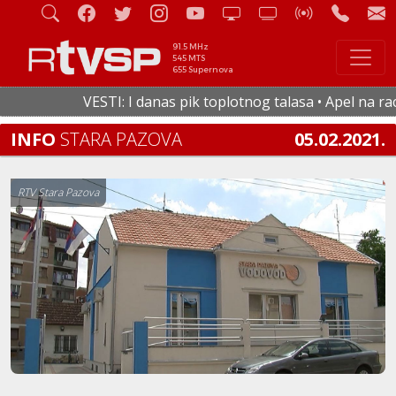
91.5 MHz
545 MTS
655 Supernova
VESTI: I danas pik toplotnog talasa • Apel na racion
INFO
STARA PAZOVA
05.02.2021.
RTV Stara Pazova