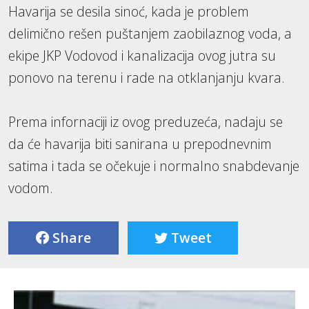
Havarija se desila sinoć, kada je problem
delimično rešen puštanjem zaobilaznog voda, a
ekipe JKP Vodovod i kanalizacija ovog jutra su
ponovo na terenu i rade na otklanjanju kvara.
Prema infornaciji iz ovog preduzeća, nadaju se
da će havarija biti sanirana u prepodnevnim
satima i tada se očekuje i normalno snabdevanje
vodom.
Share
Tweet