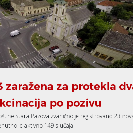
3 zaražena za protekla dv
kcinacija po pozivu
opštine Stara Pazova zvanično je registrovano 23 nov
enutno je aktivno 149 slučaja.