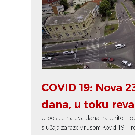
COVID 19: Nova 2
dana, u toku reva
U poslednja dva dana na teritoriji 
slučaja zaraze virusom Kovid 19. Tr