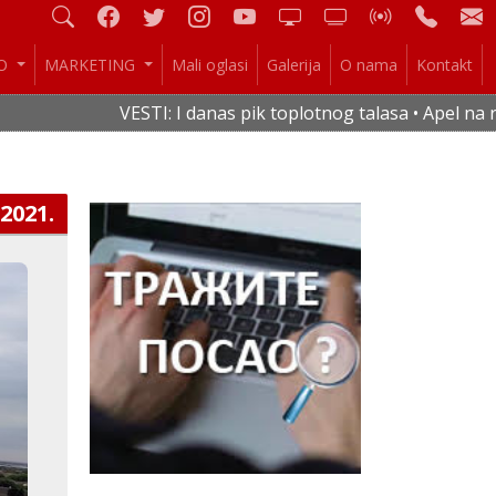
IO
MARKETING
Mali oglasi
Galerija
O nama
Kontakt
VESTI: I danas pik toplotnog talasa • Apel na rac
.2021.