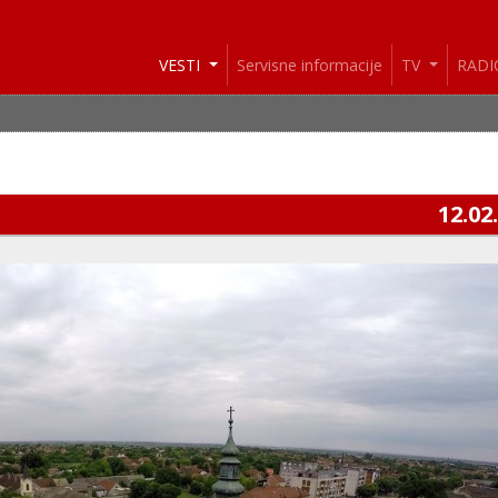
VESTI
Servisne informacije
TV
RAD
12.02