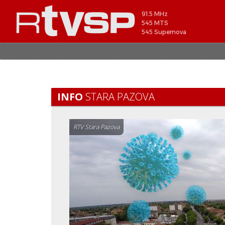
91.5 MHz
545 MTS
545 Supernova
INFO
STARA PAZOVA
RTV Stara Pazova