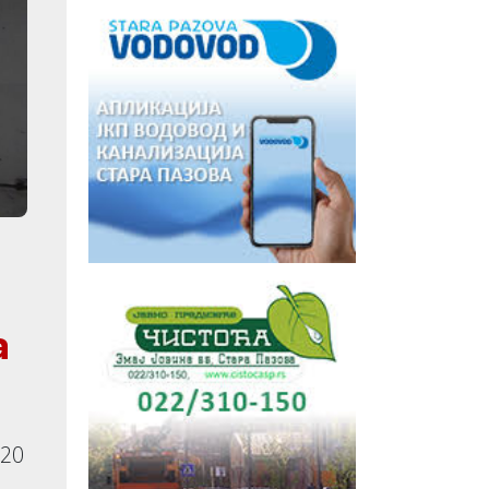
a
120