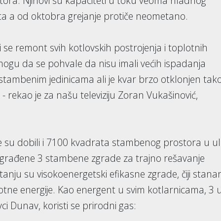
tora. Njihovi su kapaciteti u toku veoma hladnog
sata a od oktobra grejanje protiče neometano.
 se remont svih kotlovskih postrojenja i toplotnih
mogu da se pohvale da nisu imali većih ispadanja
 stambenim jedinicama ali je kvar brzo otklonjen tak
" - rekao je za našu televiziju Zoran Vukašinović,
 su dobili i 7100 kvadrata stambenog prostora u uli
sagrađene 3 stambene zgrade za trajno rešavanje
tanju su visokoenergetski efikasne zgrade, čiji stanar
tne energije. Kao energent u svim kotlarnicama, 3 
ci Dunav, koristi se prirodni gas: