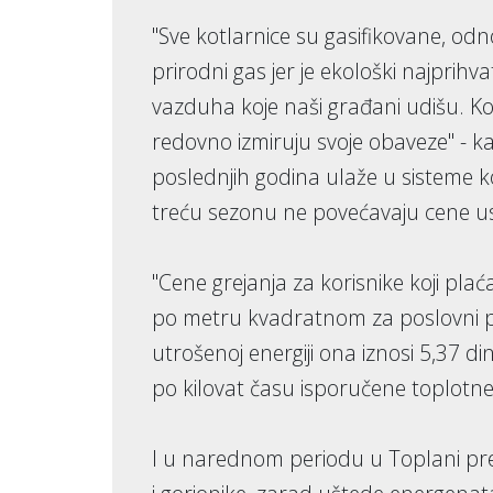
"Sve kotlarnice su gasifikovane, od
prirodni gas jer je ekološki najprihvat
vazduha koje naši građani udišu. Ko
redovno izmiruju svoje obaveze" - k
poslednjih godina ulaže u sisteme ko
treću sezonu ne povećavaju cene u
"Cene grejanja za korisnike koji pl
po metru kvadratnom za poslovni pr
utrošenoj energiji ona iznosi 5,37 d
po kilovat času isporučene toplotne e
I u narednom periodu u Toplani pr