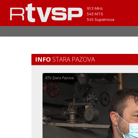
91.5 MHz
545 MTS
545 Supernova
INFO
STARA PAZOVA
RTV Stara Pazova