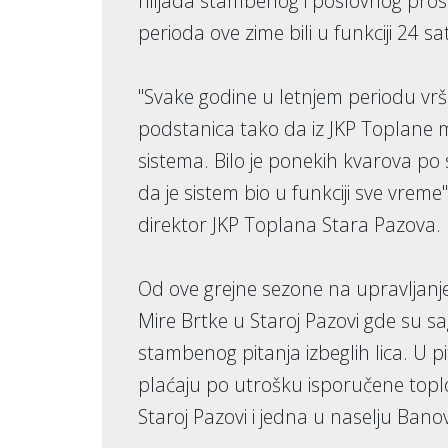
hiljada stambenog i poslovnog pros
perioda ove zime bili u funkciji 24 
"Svake godine u letnjem periodu vrši
podstanica tako da iz JKP Toplane 
sistema. Bilo je ponekih kvarova po
da je sistem bio u funkciji sve vreme
direktor JKP Toplana Stara Pazova.
Od ove grejne sezone na upravljanje
Mire Brtke u Staroj Pazovi gde su 
stambenog pitanja izbeglih lica. U pi
plaćaju po utrošku isporučene toplo
Staroj Pazovi i jedna u naselju Banov