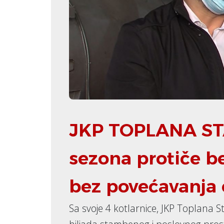
JKP TOPLANA ST
sezona protiče b
bez povećavanja
Sa svoje 4 kotlarnice, JKP Toplana