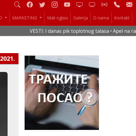
IO
MARKETING
Mali oglasi
Galerija
O nama
Kontakt
VESTI: I danas pik toplotnog talasa • Apel na racion
.2021.