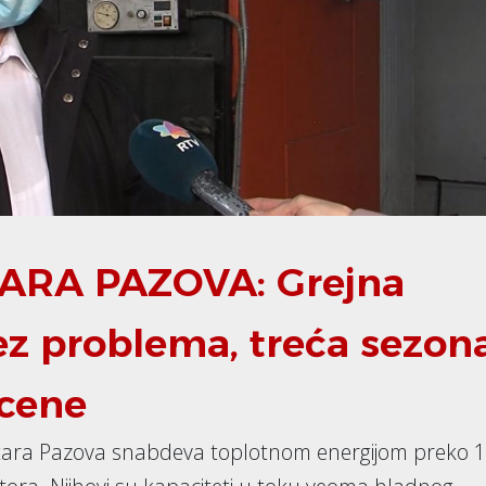
ARA PAZOVA: Grejna
ez problema, treća sezon
 cene
 Stara Pazova snabdeva toplotnom energijom preko 