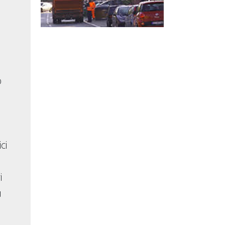
o
ci
i
u