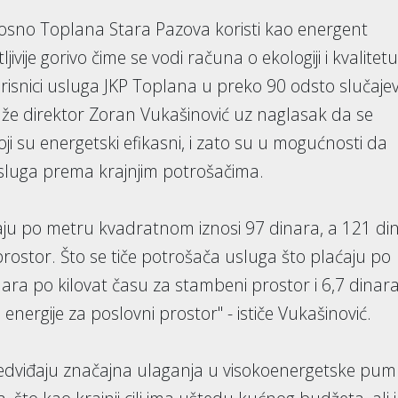
nosno Toplana Stara Pazova koristi kao energent
ljivije gorivo čime se vodi računa o ekologiji i kvalitetu
risnici usluga JKP Toplana u preko 90 odsto slučaje
aže direktor Zoran Vukašinović uz naglasak da se
ji su energetski efikasni, i zato su u mogućnosti da
sluga prema krajnjim potrošačima.
aćaju po metru kvadratnom iznosi 97 dinara, a 121 di
ostor. Što se tiče potrošača usluga što plaćaju po
inara po kilovat času za stambeni prostor i 6,7 dinar
nergije za poslovni prostor" - ističe Vukašinović.
edviđaju značajna ulaganja u visokoenergetske pu