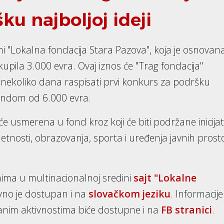
ku najboljoj ideji
rmi "Lokalna fondacija Stara Pazova", koja je osnovan
prikupila 3.000 evra. Ovaj iznos će "Trag fondacija"
z nekoliko dana raspisati prvi konkurs za podršku
 fondom od 6.000 evra.
 usmerena u fond kroz koji će biti podržane inicijat
metnosti, obrazovanja, sporta i uređenja javnih prost
nima u multinacionalnoj sredini
sajt "Lokalne
no je dostupan i na
slovačkom jeziku
. Informacije
anim aktivnostima biće dostupne i na
FB stranici
.