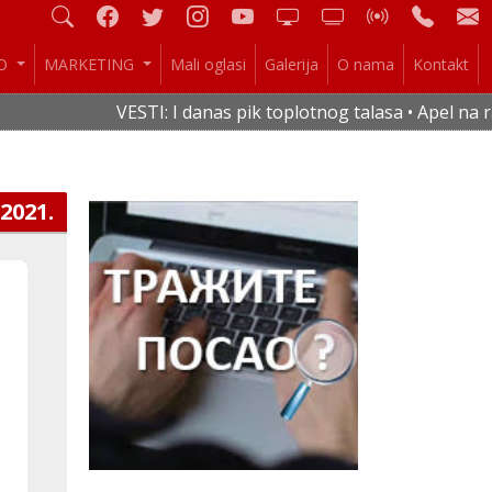
IO
MARKETING
Mali oglasi
Galerija
O nama
Kontakt
VESTI: I danas pik toplotnog talasa • Apel na rac
.2021.