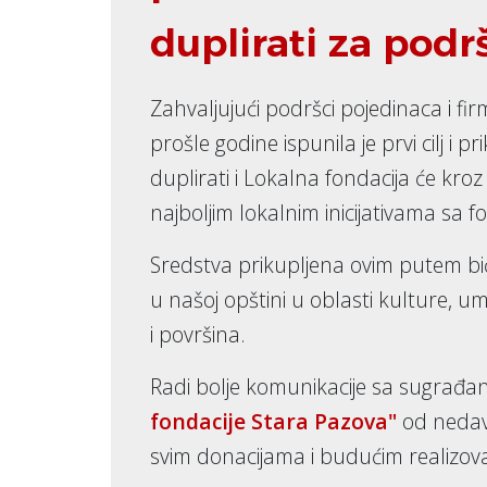
duplirati za podrš
Zahvaljujući podršci pojedinaca i fi
prošle godine ispunila je prvi cilj i 
duplirati i Lokalna fondacija će kro
najboljim lokalnim inicijativama sa
Sredstva prikupljena ovim putem biće
u našoj opštini u oblasti kulture, u
i površina.
Radi bolje komunikacije sa sugrađa
fondacije Stara Pazova"
od nedav
svim donacijama i budućim realizov