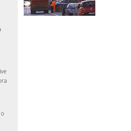
a
ive
ora
 o