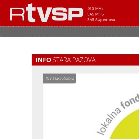
91.5 MHz
545 MTS
545 Supernova
INFO
STARA PAZOVA
RTV Stara Pazova