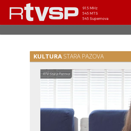
91.5 MHz
545 MTS
545 Supernova
KULTURA
STARA PAZOVA
RTV Stara Pazova