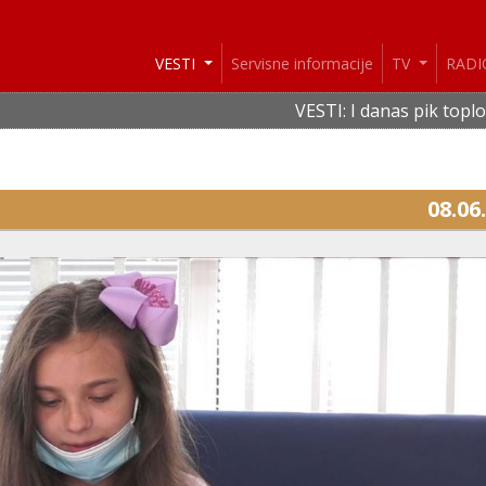
VESTI
Servisne informacije
TV
RAD
VESTI: I danas pik toplotnog tal
08.06