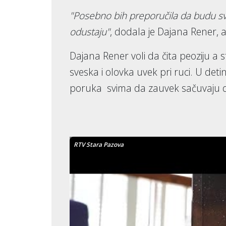
"Posebno bih preporučila da budu svi
odustaju"
, dodala je Dajana Rener,
Dajana Rener voli da čita peoziju a s
sveska i olovka uvek pri ruci. U deti
poruka svima da zauvek sačuvaju d
RTV Stara Pazova