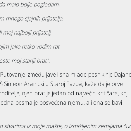
ada malo bolje pogledam,
m mnogo sjajnih prijatelja,
li moj najbolji prijatelj,
ojim jako retko vodim rat
este moj stariji brat".
 Putovanje između jave i sna mlade pesnikinje Dajan
 Simeon Aranicki u Staroj Pazovi, kaže da je prve
itelje, njen brat je jedan od najvećih kritičara, koji
je jedna pesma je posvećena njemu, ali ona se bavi
 stvarima iz moje mašte, o izmišljenim zemljama ču