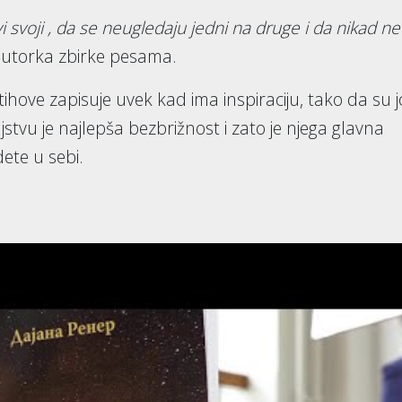
 svoji , da se neugledaju jedni na druge i da nikad ne
 autorka zbirke pesama.
tihove zapisuje uvek kad ima inspiraciju, tako da su j
njstvu je najlepša bezbrižnost i zato je njega glavna
ete u sebi.