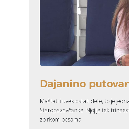
Dajanino putovan
Maštati i uvek ostati dete, to je je
Staropazovčanke. Njoj je tek trina
zbirkom pesama.