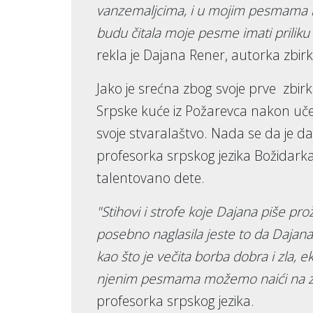
vanzemaljcima, i u mojim pesmama m
budu čitala moje pesme imati priliku
rekla je Dajana Rener, autorka zbi
Jako je srećna zbog svoje prve zbirk
Srpske kuće iz Požarevca nakon uče
svoje stvaralaštvo. Nada se da je da
profesorka srpskog jezika Božidarka
talentovano dete.
"Stihovi i strofe koje Dajana piše pro
posebno naglasila jeste to da Dajana
kao što je večita borba dobra i zla, e
njenim pesmama možemo naići na zai
profesorka srpskog jezika.