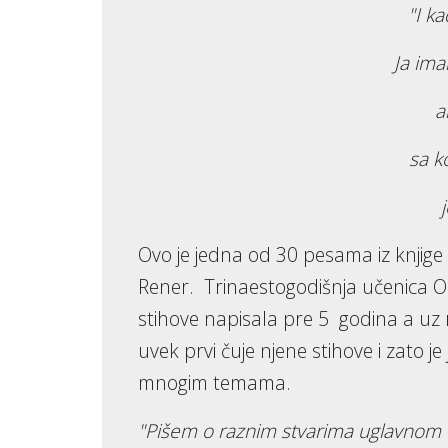
"I k
Ja ima
a
sa k
j
Ovo je jedna od 30 pesama iz knjige
Rener. Trinaestogodišnja učenica OŠ
stihove napisala pre 5 godina a uz rod
uvek prvi čuje njene stihove i zato 
mnogim temama.
"Pišem o raznim stvarima uglavnom o