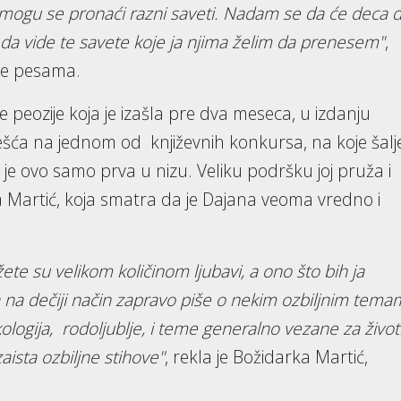
ogu se pronaći razni saveti. Nadam se da će deca 
 da vide te savete koje ja njima želim da prenesem"
,
rke pesama.
e peozije koja je izašla pre dva meseca, u izdanju
šća na jednom od književnih konkursa, na koje šalj
 je ovo samo prva u nizu. Veliku podršku joj pruža i
 Martić, koja smatra da je Dajana veoma vredno i
žete su velikom količinom ljubavi, a ono što bih ja
 na dečiji način zapravo piše o nekim ozbiljnim tema
kologija, rodoljublje, i teme generalno vezane za život
sta ozbiljne stihove"
, rekla je Božidarka Martić,