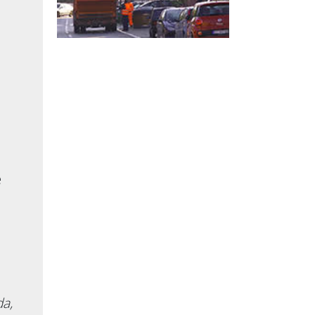
e
da,