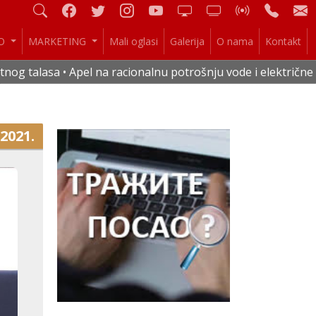
IO
MARKETING
Mali oglasi
Galerija
O nama
Kontakt
asa • Apel na racionalnu potrošnju vode i električne energij
.2021.