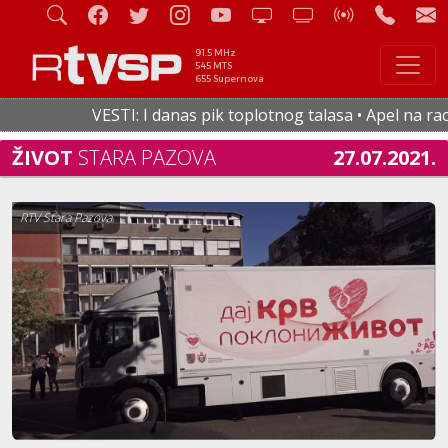
91.5 MHz
545 MTS
655 Supernova
VESTI: I danas pik toplotnog talasa • Apel na racion
ŽIVOT
STARA PAZOVA
27.07.2021.
RTV Stara Pazova