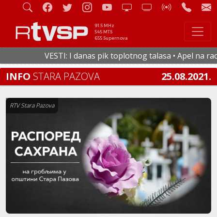
91.5 MHz
545 MTS
655 Supernova
VESTI: I danas pik toplotnog talasa • Apel na racion
INFO
STARA PAZOVA
25.08.2021.
RTV Stara Pazova