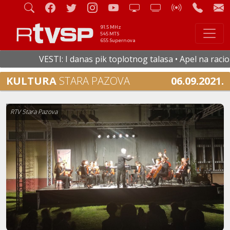
91.5 MHz
545 MTS
655 Supernova
VESTI: I danas pik toplotnog talasa • Apel na racional
KULTURA
STARA PAZOVA
06.09.2021.
RTV Stara Pazova