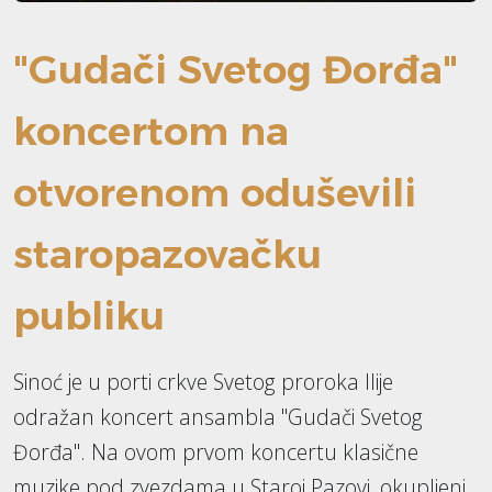
"Gudači Svetog Đorđa"
koncertom na
otvorenom oduševili
staropazovačku
publiku
Sinoć je u porti crkve Svetog proroka Ilije
odražan koncert ansambla "Gudači Svetog
Đorđa". Na ovom prvom koncertu klasične
muzike pod zvezdama u Staroj Pazovi, okupljeni