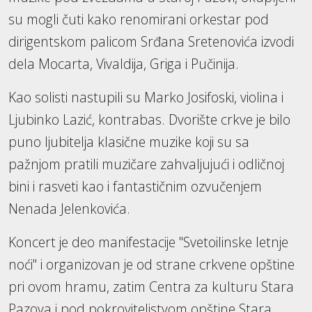
su mogli čuti kako renomirani orkestar pod
dirigentskom palicom Srđana Sretenovića izvodi
dela Mocarta, Vivaldija, Griga i Pučinija.
Kao solisti nastupili su Marko Josifoski, violina i
Ljubinko Lazić, kontrabas. Dvorište crkve je bilo
puno ljubitelja klasične muzike koji su sa
pažnjom pratili muzičare zahvaljujući i odličnoj
bini i rasveti kao i fantastičnim ozvučenjem
Nenada Jelenkovića.
Koncert je deo manifestacije "Svetoilinske letnje
noći" i organizovan je od strane crkvene opštine
pri ovom hramu, zatim Centra za kulturu Stara
Pazova i pod pokroviteljstvom opštine Stara