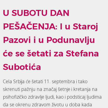
U SUBOTU DAN
PEŠAČENJA: I u Staroj
Pazovi i u Podunavlju
će se šetati za Stefana
Subotića
Cela Srbija će šetati 11. septembra i tako
skrenuti pažnju na značaj šetnje i kretanja na
psihofizičko zdravlje ljudi, kao i podsticaj ljudima
da se okrenu zdravom životu u doba kada