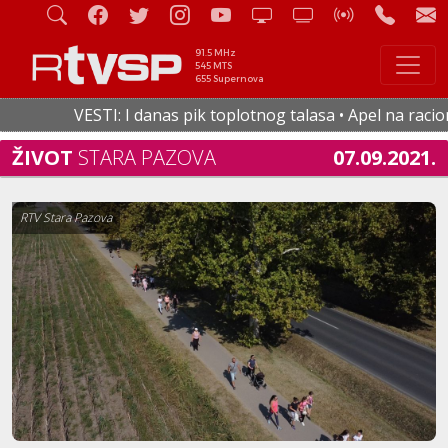
91.5 MHz
545 MTS
655 Supernova
VESTI: I danas pik toplotnog talasa • Apel na racionaln
ŽIVOT
STARA PAZOVA
07.09.2021.
RTV Stara Pazova