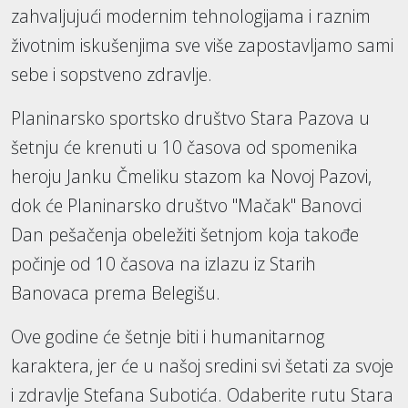
zahvaljujući modernim tehnologijama i raznim
životnim iskušenjima sve više zapostavljamo sami
sebe i sopstveno zdravlje.
Planinarsko sportsko društvo Stara Pazova u
šetnju će krenuti u 10 časova od spomenika
heroju Janku Čmeliku stazom ka Novoj Pazovi,
dok će Planinarsko društvo "Mačak" Banovci
Dan pešačenja obeležiti šetnjom koja takođe
počinje od 10 časova na izlazu iz Starih
Banovaca prema Belegišu.
Ove godine će šetnje biti i humanitarnog
karaktera, jer će u našoj sredini svi šetati za svoje
i zdravlje Stefana Subotića. Odaberite rutu Stara