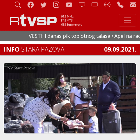
91.5 MHz
545 MTS
655 Supernova
VESTI: I danas pik toplotnog talasa • Apel na racion
INFO
STARA PAZOVA
09.09.2021.
RTV Stara Pazova