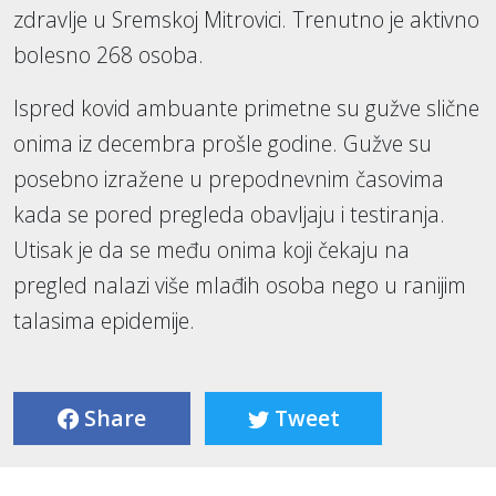
zdravlje u Sremskoj Mitrovici. Trenutno je aktivno
bolesno 268 osoba.
Ispred kovid ambuante primetne su gužve slične
onima iz decembra prošle godine. Gužve su
posebno izražene u prepodnevnim časovima
kada se pored pregleda obavljaju i testiranja.
Utisak je da se među onima koji čekaju na
pregled nalazi više mlađih osoba nego u ranijim
talasima epidemije.
Share
Tweet