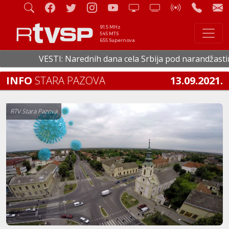
91.5 MHz
545 MTS
655 Supernova
VESTI: Narednih dana cela Srbija pod narandžastim met
INFO
STARA PAZOVA
13.09.2021.
RTV Stara Pazova