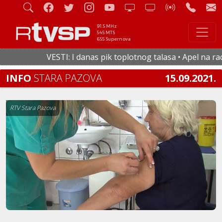
91.5 MHz
545 MTS
655 Supernova
VESTI: I danas pik toplotnog talasa • Apel na racion
INFO
STARA PAZOVA
15.09.2021.
RTV Stara Pazova