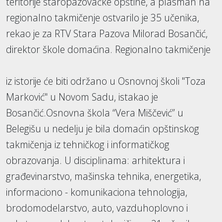
teritorije staropazovačke opštine, a plasman na
regionalno takmičenje ostvarilo je 35 učenika,
rekao je za RTV Stara Pazova Milorad Bosančić,
direktor škole domaćina. Regionalno takmičenje
iz istorije će biti održano u Osnovnoj školi "Toza
Marković" u Novom Sadu, istakao je
Bosančić.Osnovna škola “Vera Miščević” u
Belegišu u nedelju je bila domaćin opštinskog
takmičenja iz tehničkog i informatičkog
obrazovanja. U disciplinama: arhitektura i
građevinarstvo, mašinska tehnika, energetika,
informaciono - komunikaciona tehnologija,
brodomodelarstvo, auto, vazduhoplovno i