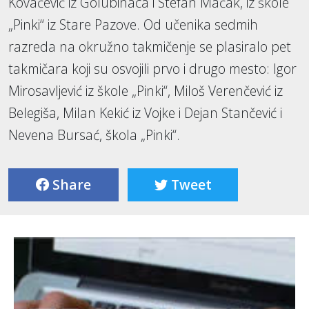
Kovačević iz Golubinaca i Stefan Mačak, iz škole
„Pinki“ iz Stare Pazove. Od učenika sedmih
razreda na okružno takmičenje se plasiralo pet
takmičara koji su osvojili prvo i drugo mesto: Igor
Mirosavljević iz škole „Pinki“, Miloš Verenčević iz
Belegiša, Milan Kekić iz Vojke i Dejan Stančević i
Nevena Bursać, škola „Pinki“.
Share
Tweet