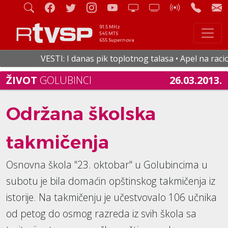
91.5 MHz
545 MTS
655 Supernova
VESTI: I danas pik toplotnog talasa • Apel na raciona
ŽIVOT
GOLUBINCI
26.03.2013.
Održana školska
takmičenja
Osnovna škola "23. oktobar" u Golubincima u
subotu je bila domaćin opštinskog takmičenja iz
istorije. Na takmičenju je učestvovalo 106 učnika
od petog do osmog razreda iz svih škola sa