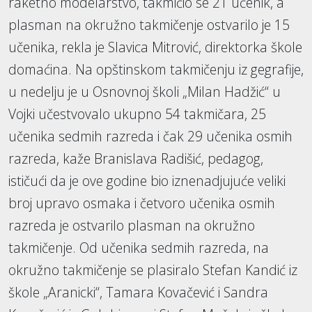
raketno modelarstvo, takmičio se 21 učenik, a
plasman na okružno takmičenje ostvarilo je 15
učenika, rekla je Slavica Mitrović, direktorka škole
domaćina. Na opštinskom takmičenju iz gegrafije,
u nedelju je u Osnovnoj školi „Milan Hadžić“ u
Vojki učestvovalo ukupno 54 takmičara, 25
učenika sedmih razreda i čak 29 učenika osmih
razreda, kaže Branislava Radišić, pedagog,
ističući da je ove godine bio iznenadjujuće veliki
broj upravo osmaka i četvoro učenika osmih
razreda je ostvarilo plasman na okružno
takmičenje. Od učenika sedmih razreda, na
okružno takmičenje se plasiralo Stefan Kandić iz
škole „Aranicki“, Tamara Kovačević i Sandra