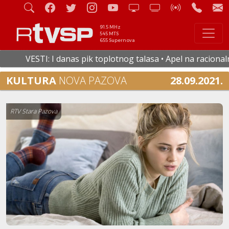
91.5 MHz
545 MTS
655 Supernova
VESTI: I danas pik toplotnog talasa • Apel na racionalnu 
KULTURA
NOVA PAZOVA
28.09.2021.
RTV Stara Pazova