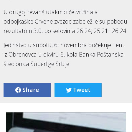
U drugoj revanš utakmici četvrtfinala
odbojkašice Crvene zvezde zabeležile su pobedu
rezultatom 3:0, po setovima 26:24, 25:21 i 26:24.
Jedinstvo u subotu, 6. novembra dočekuje Tent
iz Obrenovca u okviru 6. kola Banka Poštanska
štedionica Superlige Srbije.
Share
Tweet