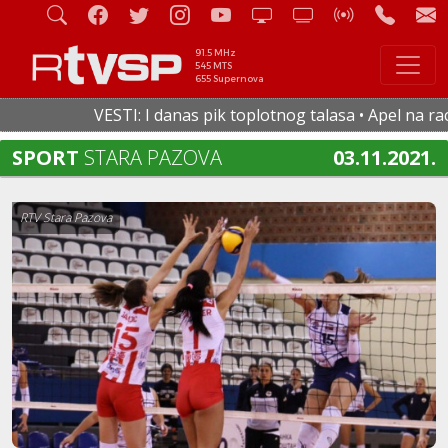
91.5 MHz
545 MTS
655 Supernova
VESTI: I danas pik toplotnog talasa • Apel na racion
SPORT
STARA PAZOVA
03.11.2021.
RTV Stara Pazova