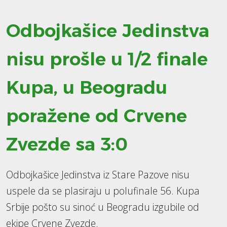
Odbojkašice Jedinstva
nisu prošle u 1/2 finale
Kupa, u Beogradu
poražene od Crvene
Zvezde sa 3:0
Odbojkašice Jedinstva iz Stare Pazove nisu
uspele da se plasiraju u polufinale 56. Kupa
Srbije pošto su sinoć u Beogradu izgubile od
ekipe Crvene Zvezde.