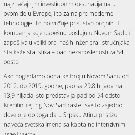
najznačajnijim investicionim destinacijama u
ovom delu Evrope, i to za najpre moderne
tehnologije. To potvrđuje prisustvo brojnih IT
kompanija koje uspešno posluju u Novom Sadu i
zapošljvaju veliki broj naših inženjera i stručnjaka
Sta kaže statistika – pad nezaposlenosti za 54
odsto
Ako pogledamo podatke broj u Novom Sadu od
2012. do 2019. godine, pao sa 29,8 hiljada na
13,9 hiljada, što predstavlja pad od 54 odsto.
Kreditini rejting Novi Sad raste i sve to zajedno
dovelo je do toga da u Srpsku Atinu pristižu
najveća svetska imena sa kaptalno intenzivnim
investicijama.