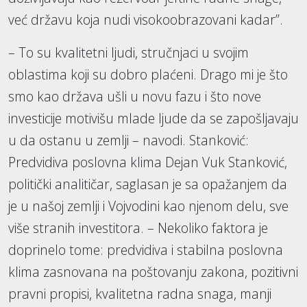
već državu koja nudi visokoobrazovani kadar”.
– To su kvalitetni ljudi, stručnjaci u svojim
oblastima koji su dobro plaćeni. Drago mi je što
smo kao država ušli u novu fazu i što nove
investicije motivišu mlade ljude da se zapošljavaju
u da ostanu u zemlji – navodi. Stanković:
Predvidiva poslovna klima Dejan Vuk Stanković,
politički analitičar, saglasan je sa opažanjem da
je u našoj zemlji i Vojvodini kao njenom delu, sve
više stranih investitora. – Nekoliko faktora je
doprinelo tome: predvidiva i stabilna poslovna
klima zasnovana na poštovanju zakona, pozitivni
pravni propisi, kvalitetna radna snaga, manji