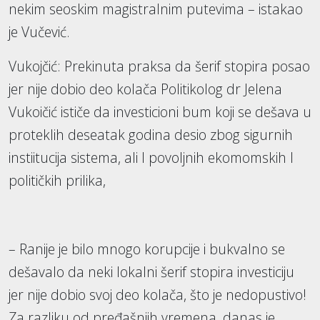
nekim seoskim magistralnim putevima – istakao
je Vučević.
Vukojčić: Prekinuta praksa da šerif stopira posao
jer nije dobio deo kolača Politikolog dr Jelena
Vukoičić ističe da investicioni bum koji se dešava u
proteklih deseatak godina desio zbog sigurnih
instiitucija sistema, ali I povoljnih ekomomskih I
političkih prilika,
– Ranije je bilo mnogo korupcije i bukvalno se
dešavalo da neki lokalni šerif stopira investiciju
jer nije dobio svoj deo kolača, što je nedopustivo!
Za razliku od pređašnjih vremena, danas je