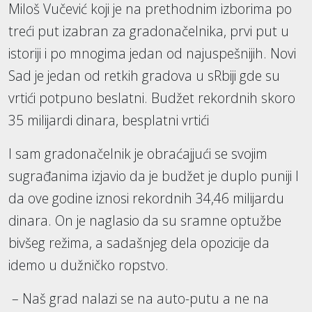
Miloš Vučević koji je na prethodnim izborima po
treći put izabran za gradonačelnika, prvi put u
istoriji i po mnogima jedan od najuspešnijih. Novi
Sad je jedan od retkih gradova u sRbiji gde su
vrtići potpuno beslatni. Budžet rekordnih skoro
35 milijardi dinara, besplatni vrtići
I sam gradonačelnik je obraćajjući se svojim
sugrađanima izjavio da je budžet je duplo puniji I
da ove godine iznosi rekordnih 34,46 milijardu
dinara. On je naglasio da su sramne optužbe
bivšeg režima, a sadašnjeg dela opozicije da
idemo u dužničko ropstvo.
– Naš grad nalazi se na auto-putu a ne na