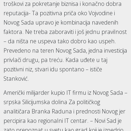
troškovi za pokretanje biznisa i konačno dobra
reputacija- Ta pozitivna priča oko Vojvodine i
Novog Sada upravo je kombinacija navedenih
faktora. Ne treba zaboraviti i još jednu pravilnost
– da ništa ne uspeva tako dobro kao uspeh.
Prevedeno na teren Novog Sada, jedna investicija
privlači drugu, pa treću. Kada uđete u taj
pozitivni niz, stvari idu spontano – ističe
Stanković.
Američki milijarder kupio IT firmu iz Novog Sada –
srpska Silicijumska dolina Za političkog
analitičara Branka Raduna i prednosti Novog jer
percipira kao regionalni IT centar. – Novi Sad je
zato prepoznat u svetu kao grad koji je iznedrio