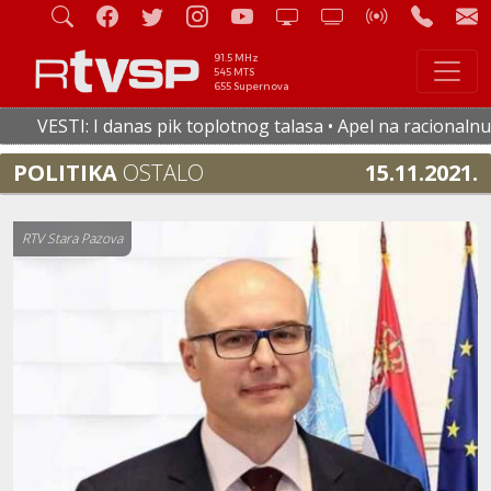
91.5 MHz
545 MTS
655 Supernova
TI: I danas pik toplotnog talasa • Apel na racionalnu potroš
POLITIKA
OSTALO
15.11.2021.
RTV Stara Pazova