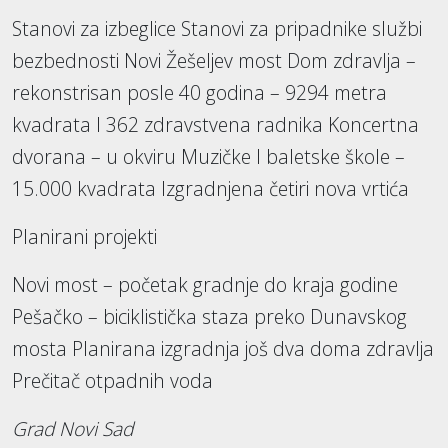
Stanovi za izbeglice Stanovi za pripadnike službi
bezbednosti Novi Žešeljev most Dom zdravlja –
rekonstrisan posle 40 godina – 9294 metra
kvadrata I 362 zdravstvena radnika Koncertna
dvorana – u okviru Muzičke I baletske škole –
15.000 kvadrata Izgradnjena četiri nova vrtića
Planirani projekti
Novi most – početak gradnje do kraja godine
Pešačko – biciklistička staza preko Dunavskog
mosta Planirana izgradnja još dva doma zdravlja
Prečitač otpadnih voda
Grad Novi Sad