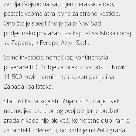
zemlja i Vojvodina kao njen neraskidiv deo,
postale veoma atraktivne za strane ivesticije.
Ono što je specifično je da je Novi Sad
podjednako privlačan i za kapital sa Istoka i onaj
sa Zapada, iz Evrope, Azije i Sad…
Samo investicija nemačkog Kontinentala
povećaće BDP Srbije za preko dva odsto. Novih
11.500 novih radnih mesta, kompanije i sa
Zapada i sa Istoka.
Statuistika za koje stručnjaci ističu da je uvek
neumoljiva idu u prilog ovoj tezi jer je budžet
grada nikada nije bio veći, konkretno dupliran je
za proteklu deceniju, od kada je na čelu grada