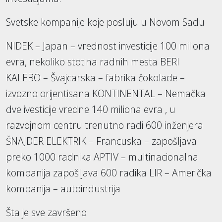
Svetske kompanije koje posluju u Novom Sadu
NIDEK – Japan – vrednost investicije 100 miliona
evra, nekoliko stotina radnih mesta BERI
KALEBO – Švajcarska – fabrika čokolade –
izvozno orijentisana KONTINENTAL – Nemačka
dve ivesticije vredne 140 miliona evra , u
razvojnom centru trenutno radi 600 inženjera
ŠNAJDER ELEKTRIK – Francuska – zapošljava
preko 1000 radnika APTIV – multinacionalna
kompanija zapošljava 600 radika LIR – Američka
kompanija – autoindustrija
Šta je sve završeno