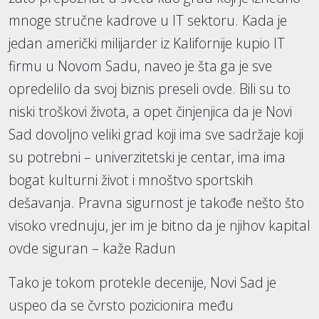
mnoge stručne kadrove u IT sektoru. Kada je
jedan američki milijarder iz Kalifornije kupio IT
firmu u Novom Sadu, naveo je šta ga je sve
opredelilo da svoj biznis preseli ovde. Bili su to
niski troškovi života, a opet činjenjica da je Novi
Sad dovoljno veliki grad koji ima sve sadržaje koji
su potrebni – univerzitetski je centar, ima ima
bogat kulturni život i mnoštvo sportskih
dešavanja. Pravna sigurnost je takođe nešto što
visoko vrednuju, jer im je bitno da je njihov kapital
ovde siguran – kaže Radun
Tako je tokom protekle decenije, Novi Sad je
uspeo da se čvrsto pozicionira među