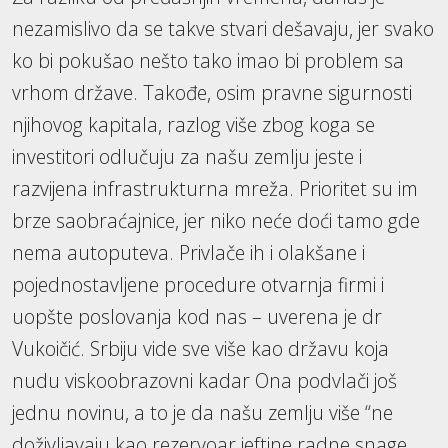
nezamislivo da se takve stvari dešavaju, jer svako
ko bi pokušao nešto tako imao bi problem sa
vrhom države. Takođe, osim pravne sigurnosti
njihovog kapitala, razlog više zbog koga se
investitori odlučuju za našu zemlju jeste i
razvijena infrastrukturna mreža. Prioritet su im
brze saobraćajnice, jer niko neće doći tamo gde
nema autoputeva. Privlače ih i olakšane i
pojednostavljene procedure otvarnja firmi i
uopšte poslovanja kod nas – uverena je dr
Vukoičić. Srbiju vide sve više kao državu koja
nudu viskoobrazovni kadar Ona podvlači još
jednu novinu, a to je da našu zemlju više “ne
doživljavaju kao rezervoar jeftine radne snage,