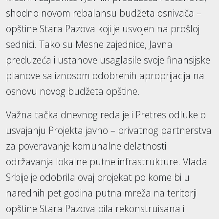
shodno novom rebalansu budžeta osnivača –
opštine Stara Pazova koji je usvojen na prošloj
sednici. Tako su Mesne zajednice, Javna
preduzeća i ustanove usaglasile svoje finansijske
planove sa iznosom odobrenih aproprijacija na
osnovu novog budžeta opštine.
Važna tačka dnevnog reda je i Pretres odluke o
usvajanju Projekta javno – privatnog partnerstva
za poveravanje komunalne delatnosti
održavanja lokalne putne infrastrukture. Vlada
Srbije je odobrila ovaj projekat po kome bi u
narednih pet godina putna mreža na teritorji
opštine Stara Pazova bila rekonstruisana i