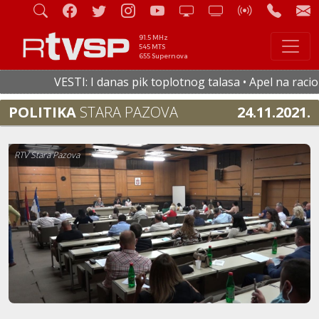
91.5 MHz
545 MTS
655 Supernova
VESTI: I danas pik toplotnog talasa • Apel na racional
POLITIKA
STARA PAZOVA
24.11.2021.
RTV Stara Pazova