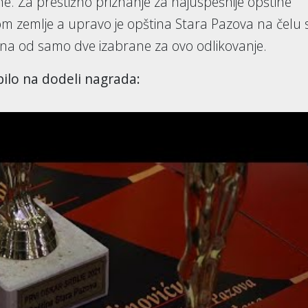
ne. Za prestižno priznanje za najuspešnije opštine
širom zemlje a upravo je opština Stara Pazova na čelu 
na od samo dve izabrane za ovo odlikovanje.
ilo na dodeli nagrada: