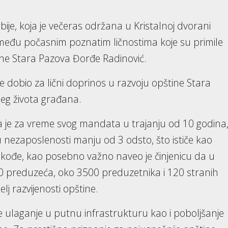
bije, koja je večeras održana u Kristalnoj dvorani
među počasnim poznatim ličnostima koje su primile
ine Stara Pazova Đorđe Radinović.
e dobio za lični doprinos u razvoju opštine Stara
jeg života građana.
 da je za vreme svog mandata u trajanju od 10 godina
 nezaposlenosti manju od 3 odsto, što ističe kao
kođe, kao posebno važno naveo je činjenicu da u
0 preduzeća, oko 3500 preduzetnika i 120 stranih
lj razvijenosti opštine.
e ulaganje u putnu infrastrukturu kao i poboljšanje