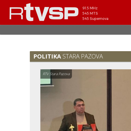
91.5 MHz
545 MTS
545 Supernova
POLITIKA
STARA PAZOVA
RTV Stara Pazova