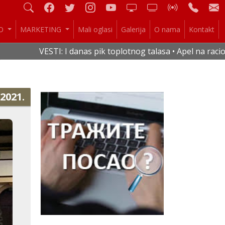
IO
MARKETING
Mali oglasi
Galerija
O nama
Kontakt
VESTI: I danas pik toplotnog talasa • Apel na racionalnu p
.2021.