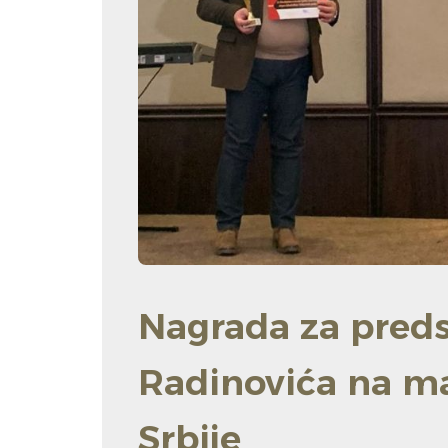
Nagrada za pred
Radinovića na man
Srbije