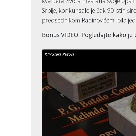
kvaliteta života meštana svoje opšti
Srbije, konkurisalo je čak 90 istih 
predsednikom Radinovićem, bila jed
Bonus VIDEO: Pogledajte kako je b
RTV Stara Pazova