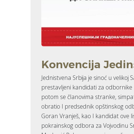
Konvencija Jedin
Jednistvena Srbija je sinoć u velikoj
prestavljeni kandidati za odbornike 
potom se članovima stranke, simpati
obratio I predsednik opštinskog odb
Goran Vranješ, kao I kandidat ove li
pokrainskog odbora za Vojvodinu Sr