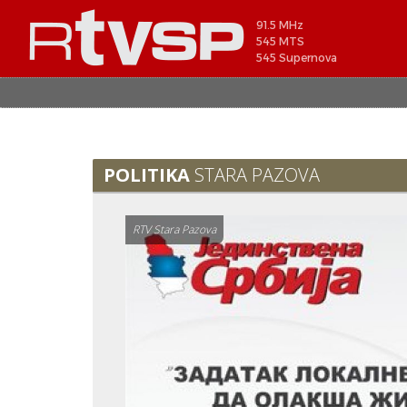
91.5 MHz
545 MTS
545 Supernova
POLITIKA
STARA PAZOVA
RTV Stara Pazova