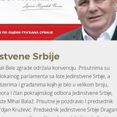
stvene Srbije
 Sali Bele zgrade održala konvenciju. Prisutnima su
lokalnog parlamenta sa liste Jedinstvene Srbije, a
zerima I građanima kojih je bilo u velikom broju,
ora I član pokrajinskog odbora Jedinstvene Srbije,
ste Mihal Balaž. Prisutne je pozdravio I predsednik
djan Kružević. Predsednik Jedinstvene Srbije Draga