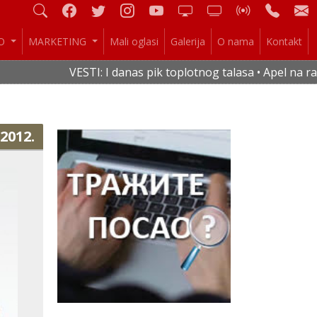
IO
MARKETING
Mali oglasi
Galerija
O nama
Kontakt
VESTI: I danas pik toplotnog talasa • Apel na raci
.2012.