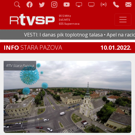
91.5 MHz
545 MTS
655 Supernova
VESTI: I danas pik toplotnog talasa • Apel na racional
INFO
STARA PAZOVA
10.01.2022.
RTV Stara Pazova