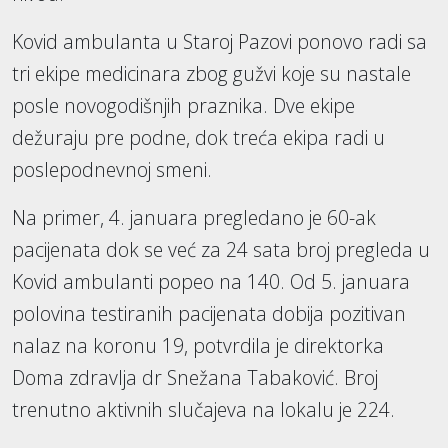
Kovid ambulanta u Staroj Pazovi ponovo radi sa
tri ekipe medicinara zbog gužvi koje su nastale
posle novogodišnjih praznika. Dve ekipe
dežuraju pre podne, dok treća ekipa radi u
poslepodnevnoj smeni.
Na primer, 4. januara pregledano je 60-ak
pacijenata dok se već za 24 sata broj pregleda u
Kovid ambulanti popeo na 140. Od 5. januara
polovina testiranih pacijenata dobija pozitivan
nalaz na koronu 19, potvrdila je direktorka
Doma zdravlja dr Snežana Tabaković. Broj
trenutno aktivnih slučajeva na lokalu je 224.