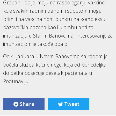
Građani i dalje imaju na raspologanju vakcine
koje svakim radnim danom i subotom mogu
primiti na vakcinalnom punktu na kompleksu
pazovačkih bazena kao i u ambulanti za
imunizaciju u Starim Banovcima. Interesovanje za
imunizacijom je takođe opalo.
Od 4. januara u Novim Banovcima sa radom je
počela služba kućne nege, koja od ponedeljka
do petka posećuje desetak pacijenata u
Podunavlju.
Share
Tweet