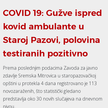
COVID 19: Gužve ispred
kovid ambulante u
Staroj Pazovi, polovina
testiranih pozitivno
Prema poslednjim podacima Zavoda za javno
zdavlje Sremska Mitrovica u staropazovačkoj
opštini u protekla 4 dana registrovano je 113
novozaraženih, što statistički gledano
predstavlja oko 30 novih slučajeva na dnevnom
nivou.