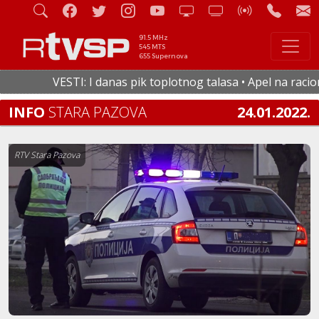
91.5 MHz
545 MTS
655 Supernova
VESTI: I danas pik toplotnog talasa • Apel na racional
INFO
STARA PAZOVA
24.01.2022.
RTV Stara Pazova