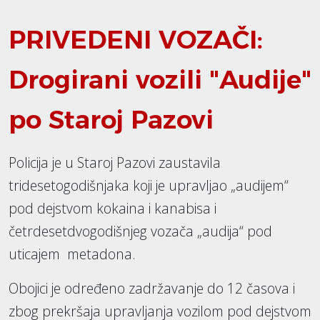
PRIVEDENI VOZAČI:
Drogirani vozili "Audije"
po Staroj Pazovi
Policija je u Staroj Pazovi zaustavila
tridesetogodišnjaka koji je upravljao „audijem“
pod dejstvom kokaina i kanabisa i
četrdesetdvogodišnjeg vozača „audija“ pod
uticajem metadona.
Obojici je određeno zadržavanje do 12 časova i
zbog prekršaja upravljanja vozilom pod dejstvom