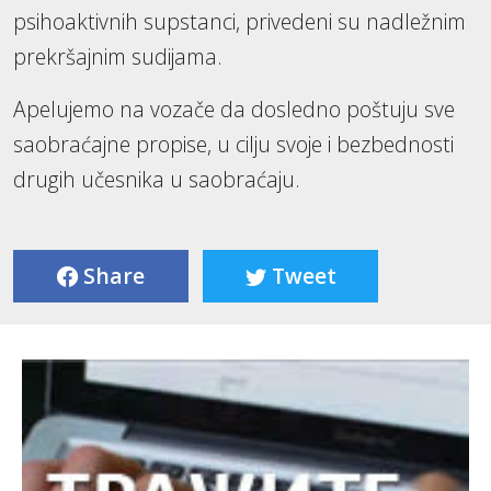
psihoaktivnih supstanci, privedeni su nadležnim
prekršajnim sudijama.
Apelujemo na vozače da dosledno poštuju sve
saobraćajne propise, u cilju svoje i bezbednosti
drugih učesnika u saobraćaju.
Share
Tweet