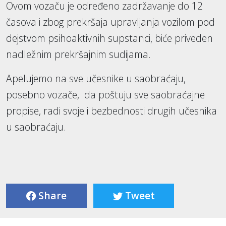
Ovom vozaču je određeno zadržavanje do 12
časova i zbog prekršaja upravljanja vozilom pod
dejstvom psihoaktivnih supstanci, biće priveden
nadležnim prekršajnim sudijama.
Apelujemo na sve učesnike u saobraćaju,
posebno vozače, da poštuju sve saobraćajne
propise, radi svoje i bezbednosti drugih učesnika
u saobraćaju.
Share
Tweet