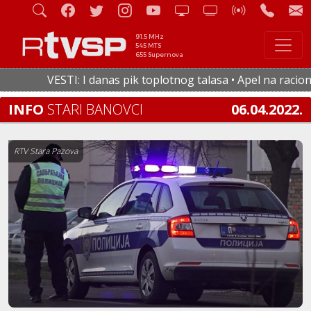
91.5 MHz
545 MTS
655 Supernova
VESTI: I danas pik toplotnog talasa • Apel na racional
INFO
STARI BANOVCI
06.04.2022.
RTV Stara Pazova