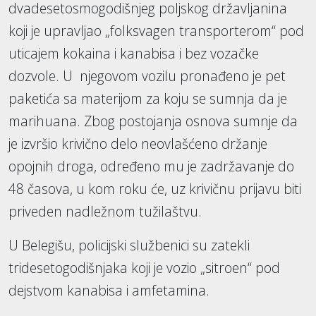
dvadesetosmogodišnjeg poljskog državljanina
koji je upravljao „folksvagen transporterom“ pod
uticajem kokaina i kanabisa i bez vozačke
dozvole. U njegovom vozilu pronađeno je pet
paketića sa materijom za koju se sumnja da je
marihuana. Zbog postojanja osnova sumnje da
je izvršio krivično delo neovlašćeno držanje
opojnih droga, određeno mu je zadržavanje do
48 časova, u kom roku će, uz krivičnu prijavu biti
priveden nadležnom tužilaštvu.
U Belegišu, policijski službenici su zatekli
tridesetogodišnjaka koji je vozio „sitroen“ pod
dejstvom kanabisa i amfetamina.