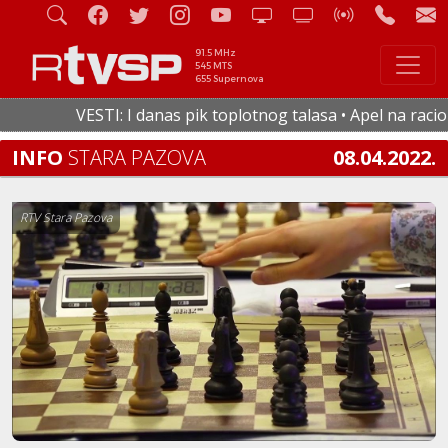
91.5 MHz
545 MTS
655 Supernova
VESTI: I danas pik toplotnog talasa • Apel na racional
INFO
STARA PAZOVA
08.04.2022.
RTV Stara Pazova