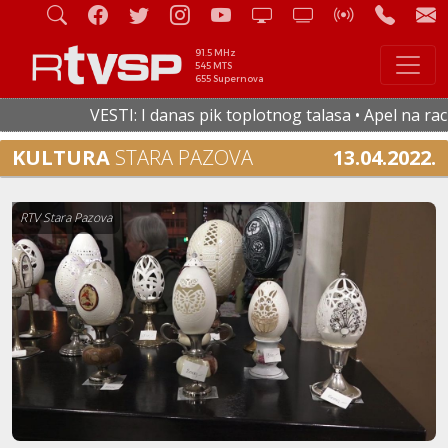
91.5 MHz
545 MTS
655 Supernova
VESTI: I danas pik toplotnog talasa • Apel na racion
KULTURA
STARA PAZOVA
13.04.2022.
RTV Stara Pazova