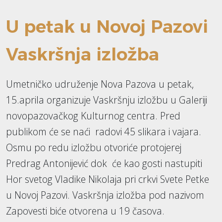
U petak u Novoj Pazovi
Vaskršnja izložba
Umetničko udruženje Nova Pazova u petak,
15.aprila organizuje Vaskršnju izložbu u Galeriji
novopazovačkog Kulturnog centra. Pred
publikom će se naći radovi 45 slikara i vajara.
Osmu po redu izložbu otvoriće protojerej
Predrag Antonijević dok će kao gosti nastupiti
Hor svetog Vladike Nikolaja pri crkvi Svete Petke
u Novoj Pazovi. Vaskršnja izložba pod nazivom
Zapovesti biće otvorena u 19 časova.