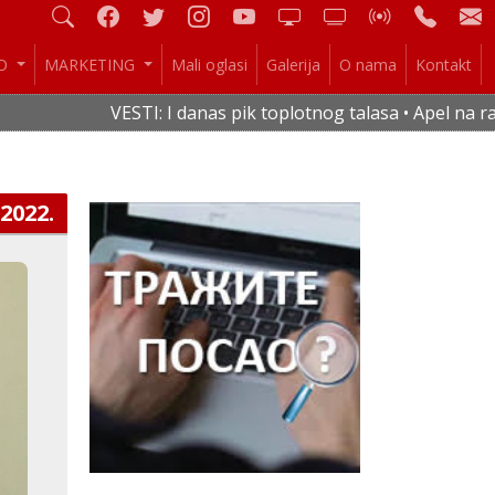
IO
MARKETING
Mali oglasi
Galerija
O nama
Kontakt
VESTI: I danas pik toplotnog talasa • Apel na raci
.2022.