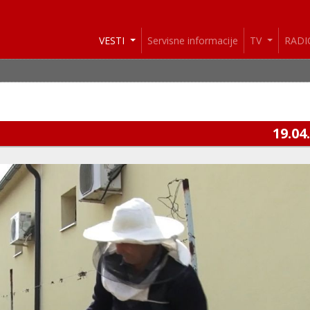
VESTI
Servisne informacije
TV
RAD
19.04