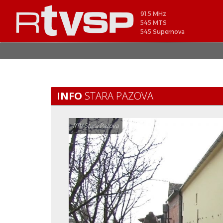
91.5 MHz
545 MTS
545 Supernova
INFO
STARA PAZOVA
RTV Stara Pazova