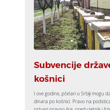
Subvencije držav
košnici
I ove godine, pčelari u Srbiji mogu 
dinara po košnici. Pravo na podstic
ostvari pravno lice, preduzetnik i fi