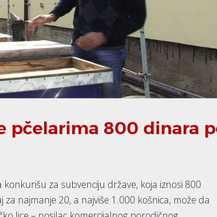
e pčelarima 800 dinara 
da konkurišu za subvenciju države, koja iznosi 800
aj za najmanje 20, a najviše 1.000 košnica, može da
zičko lice – nosilac komercijalnog porodičnog