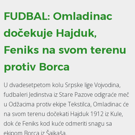
FUDBAL: Omladinac
dočekuje Hajduk,
Feniks na svom terenu
protiv Borca
U dvadesetpetom kolu Srpske lige Vojvodina,
fudbaleri Jedinstva iz Stare Pazove odigraće meč
u Odžacima protiv ekipe Tekstilca, Omladinac će
na svom terenu dočekati Hajduk 1912 iz Kule,
dok će Feniks kod kuće odmeriti snagu sa
ekipom Borca iz Šajkaša.