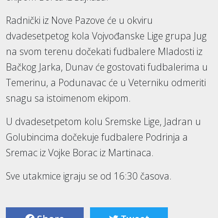
Radnički iz Nove Pazove će u okviru
dvadesetpetog kola Vojvođanske Lige grupa Jug
na svom terenu dočekati fudbalere Mladosti iz
Bačkog Jarka, Dunav će gostovati fudbalerima u
Temerinu, a Podunavac će u Veterniku odmeriti
snagu sa istoimenom ekipom.
U dvadesetpetom kolu Sremske Lige, Jadran u
Golubincima dočekuje fudbalere Podrinja a
Sremac iz Vojke Borac iz Martinaca.
Sve utakmice igraju se od 16:30 časova.