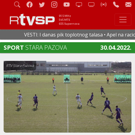
91.5 MHz
545 MTS
655 Supernova
VESTI: I danas pik toplotnog talasa • Apel na raciona
SPORT
STARA PAZOVA
30.04.2022.
RTV Stara Pazova