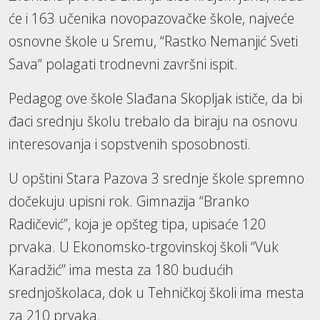
će i 163 učenika novopazovačke škole, najveće
osnovne škole u Sremu, “Rastko Nemanjić Sveti
Sava“ polagati trodnevni završni ispit.
Pedagog ove škole Slađana Skopljak ističe, da bi
đaci srednju školu trebalo da biraju na osnovu
interesovanja i sopstvenih sposobnosti.
U opštini Stara Pazova 3 srednje škole spremno
dočekuju upisni rok. Gimnazija “Branko
Radičević”, koja je opšteg tipa, upisaće 120
prvaka. U Ekonomsko-trgovinskoj školi “Vuk
Karadžić” ima mesta za 180 budućih
srednjoškolaca, dok u Tehničkoj školi ima mesta
za 210 prvaka.