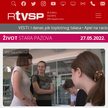
91.5 MHz
545 MTS
655 Supernova
VESTI: I danas pik toplotnog talasa • Apel na racional
ŽIVOT
STARA PAZOVA
27.05.2022.
RTV Stara Pazova