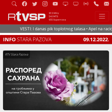
91.5 MHz
545 MTS
655 Supernova
VESTI: I danas pik toplotnog talasa • Apel na raciona
INFO
STARA PAZOVA
09.12.2022.
RTV Stara Pazova