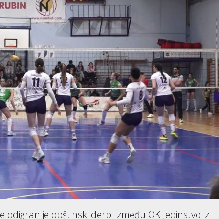
je odigran je opštinski derbi između OK Jedinstvo iz