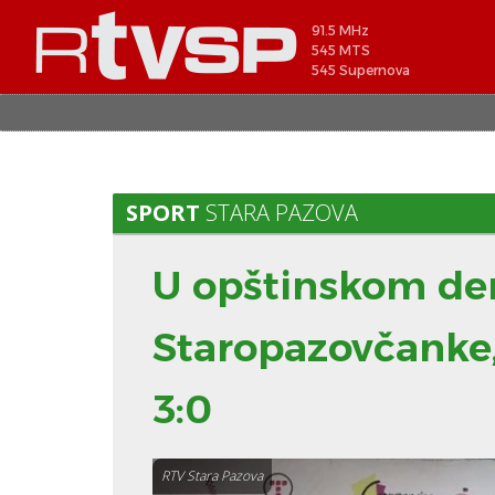
91.5 MHz
545 MTS
545 Supernova
SPORT
STARA PAZOVA
U opštinskom der
Staropazovčanke,
3:0
RTV Stara Pazova