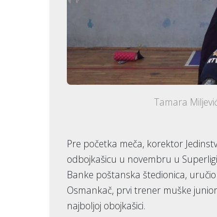
Tamara Miljevi
Pre početka meča, korektor Jedinstv
odbojkašicu u novembru u Superligi S
Banke poštanska štedionica, uručio 
Osmankač, prvi trener muške juniors
najboljoj obojkašici.