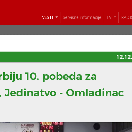
VESTI
Servisne informacije
TV
RAD
12.12
biju 10. pobeda za
 Jedinatvo - Omladinac