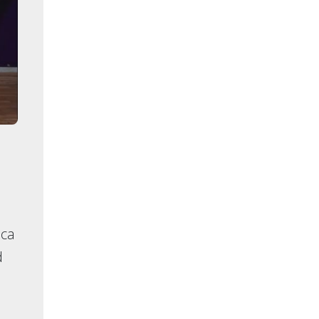
ica
d