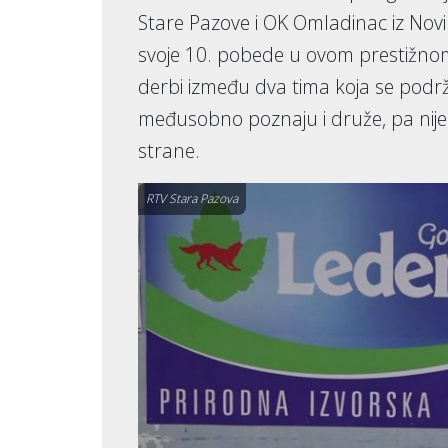
Stare Pazove i OK Omladinac iz Nov
svoje 10. pobede u ovom prestižnom
derbi između dva tima koja se podrž
međusobno poznaju i druže, pa nije 
strane.
RTV Stara Pazova