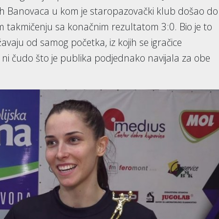
ih Banovaca u kom je staropazovački klub došao do
 takmičenju sa konačnim rezultatom 3:0. Bio je to
avaju od samog početka, iz kojih se igračice
ni čudo što je publika podjednako navijala za obe