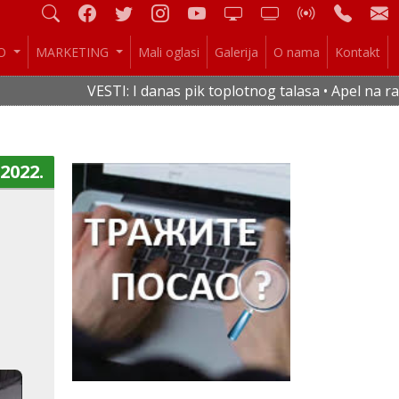
IO
MARKETING
Mali oglasi
Galerija
O nama
Kontakt
VESTI: I danas pik toplotnog talasa • Apel na racionaln
.2022.