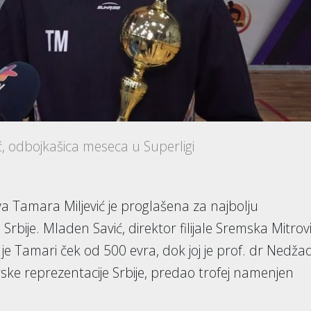
ć, odbojkašica meseca u Superligi
a Tamara Miljević je proglašena za najbolju
rbije. Mladen Savić, direktor filijale Sremska Mitrov
je Tamari ček od 500 evra, dok joj je prof. dr Nedža
ke reprezentacije Srbije, predao trofej namenjen