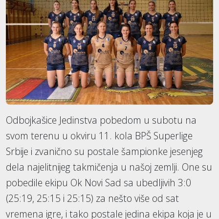
Odbojkašice Jedinstva pobedom u subotu na
svom terenu u okviru 11. kola BPŠ Superlige
Srbije i zvanično su postale šampionke jesenjeg
dela najelitnijeg takmičenja u našoj zemlji. One su
pobedile ekipu Ok Novi Sad sa ubedljivih 3:0
(25:19, 25:15 i 25:15) za nešto više od sat
vremena igre, i tako postale jedina ekipa koja je u