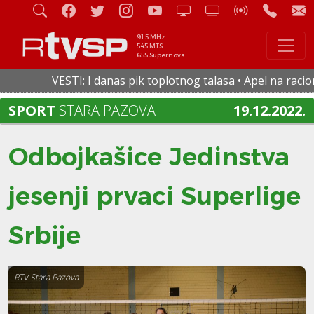
91.5 MHz
545 MTS
655 Supernova
VESTI: I danas pik toplotnog talasa • Apel na racionaln
SPORT
STARA PAZOVA
19.12.2022.
Odbojkašice Jedinstva
jesenji prvaci Superlige
Srbije
RTV Stara Pazova