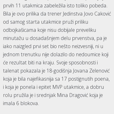
prvih 11 utakmica zabeležila isto toliko pobeda.
Bila je ovo prilika da trener Jedinstva Jovo Caković
od samog starta utakmice pruži priliku
odbojkašicama koje nisu dobijale preveliku
minutažu u dosadašnjem delu prvenstva, pa je
iako naizgled prvi set bio nešto neizvesniji, ni u
jednom trenutku nije dolazilo do nedoumice koji
će rezultat biti na kraju. Svoje sposobnosti i
talenat pokazala je 18-godišnja Jovana Zelenović
koja je bila najefikasnija sa 17 postignutih poena,
i koja je ponela i epitet MVP utakmice, a dobru
rolu pružila je i srednjak Mina Dragović koja je
imala 6 blokova.