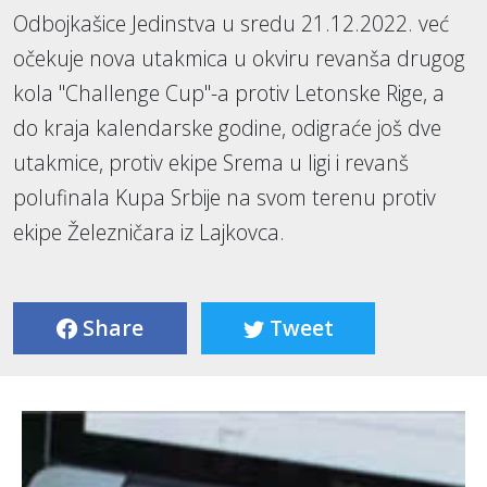
Odbojkašice Jedinstva u sredu 21.12.2022. već
očekuje nova utakmica u okviru revanša drugog
kola "Challenge Cup"-a protiv Letonske Rige, a
do kraja kalendarske godine, odigraće još dve
utakmice, protiv ekipe Srema u ligi i revanš
polufinala Kupa Srbije na svom terenu protiv
ekipe Železničara iz Lajkovca.
Share
Tweet