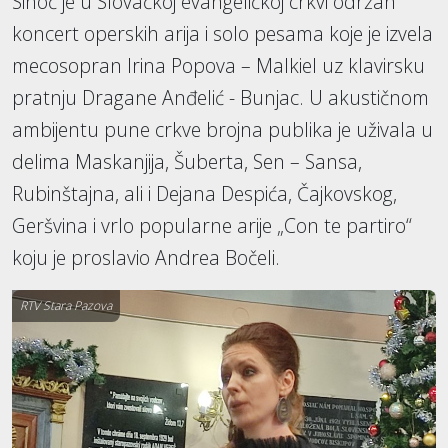
Sinoć je u Slovačkoj evangeličkoj crkvi održan
koncert operskih arija i solo pesama koje je izvela
mecosopran Irina Popova – Malkiel uz klavirsku
pratnju Dragane Anđelić - Bunjac. U akustičnom
ambijentu pune crkve brojna publika je uživala u
delima Maskanjija, Šuberta, Sen – Sansa,
Rubinštajna, ali i Dejana Despića, Čajkovskog,
Geršvina i vrlo popularne arije „Con te partiro“
koju je proslavio Andrea Bočeli.
RTV Stara Pazova