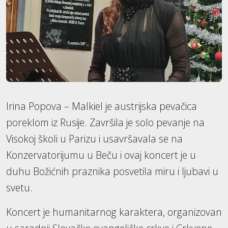
Irina Popova – Malkiel je austrijska pevačica
poreklom iz Rusije. Završila je solo pevanje na
Visokoj školi u Parizu i usavršavala se na
Konzervatorijumu u Beču i ovaj koncert je u
duhu Božićnih praznika posvetila miru i ljubavi u
svetu.
Koncert je humanitarnog karaktera, organizovan