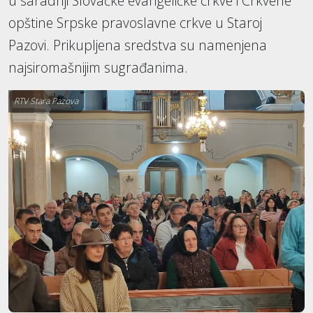
u saradnji Slovačke evangeličke crkve i Crkvene
opštine Srpske pravoslavne crkve u Staroj
Pazovi. Prikupljena sredstva su namenjena
najsiromašnijim sugrađanima.
RTV Stara Pazova