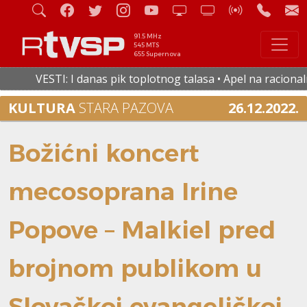
91.5 MHz
545 MTS
655 Supernova
VESTI: I danas pik toplotnog talasa • Apel na racionalnu pot
KULTURA
STARA PAZOVA
26.12.2022.
Božićni koncert
mecosoprana Irine
Popove – Malkiel pred
brojnom publikom u
Slovačkoj evangeličkoj