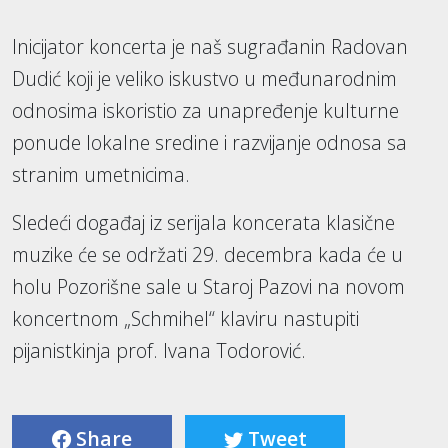
Inicijator koncerta je naš sugrađanin Radovan
Dudić koji je veliko iskustvo u međunarodnim
odnosima iskoristio za unapređenje kulturne
ponude lokalne sredine i razvijanje odnosa sa
stranim umetnicima.
Sledeći događaj iz serijala koncerata klasične
muzike će se održati 29. decembra kada će u
holu Pozorišne sale u Staroj Pazovi na novom
koncertnom „Schmihel“ klaviru nastupiti
pijanistkinja prof. Ivana Todorović.
Share
Tweet