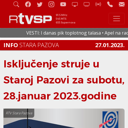
91.5 MHz
545 MTS
655 Supernova
VESTI: I danas pik toplotnog talasa • Apel na racio
INFO
STARA PAZOVA
27.01.2023.
Isključenje struje u
Staroj Pazovi za subotu,
28.januar 2023.godine
RTV Stara Pazova