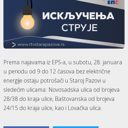
Prema najavama iz EPS-a, u subotu, 28. januara
u periodu od 9 do 12 časova bez električne
energije ostaju potrošači u Staroj Pazovi u
sledećim ulicama: Novosadska ulica od brojeva
28/38 do kraja ulice, Baštovanska od brojeva
24/15 do kraja ulice, kao i Lovačka ulica.