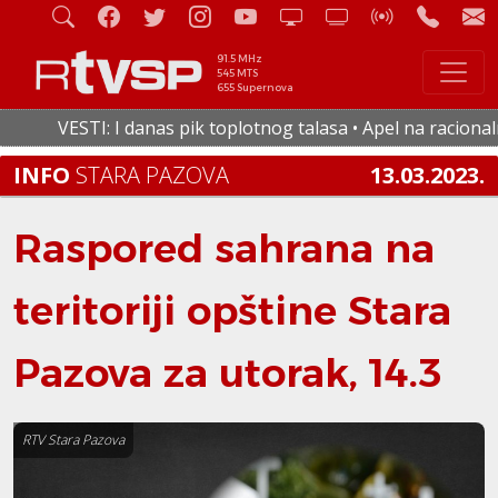
91.5 MHz
545 MTS
655 Supernova
VESTI: I danas pik toplotnog talasa • Apel na racionalnu 
INFO
STARA PAZOVA
13.03.2023.
Raspored sahrana na
teritoriji opštine Stara
Pazova za utorak, 14.3
RTV Stara Pazova